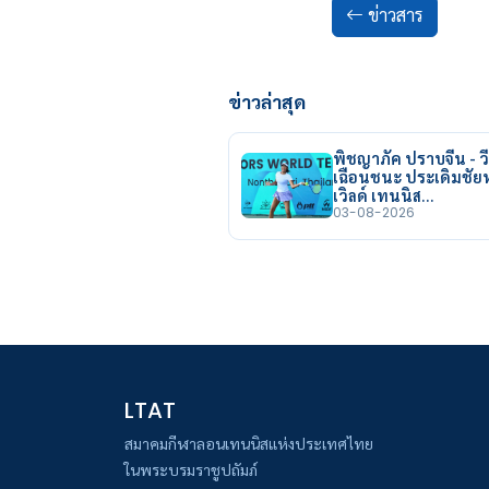
ข่าวสาร
ข่าวล่าสุด
พิชญาภัค ปราบจีน - วี
เฉือนชนะ ประเดิมชั
เวิลด์ เทนนิส…
03-08-2026
LTAT
สมาคมกีฬาลอนเทนนิสแห่งประเทศไทย
ในพระบรมราชูปถัมภ์