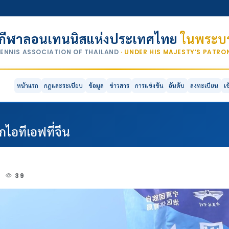
กีฬาลอนเทนนิสแห่งประเทศไทย
ในพระบร
TENNIS ASSOCIATION OF THAILAND
· UNDER HIS MAJESTY’S PATR
หน้าแรก
กฎและระเบียบ
ข้อมูล
ข่าวสาร
การแข่งขัน
อันดับ
ลงทะเบียน
เ
กไอทีเอฟที่จีน
5
39