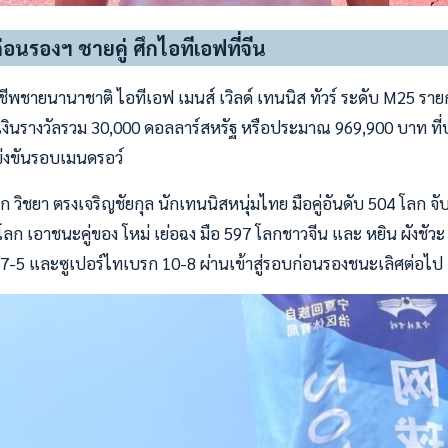
่อนรองฯ ชายคู่ ศึกไอทีเอฟที่จีน
ีพชายนานาชาติ ไอทีเอฟ เมนส์ เวิลด์ เทนนิส ทัวร์ ระดับ M25 ราย
งเงินรางวัลรวม 30,000 ดอลลาร์สหรัฐ หรือประมาณ 969,900 บาท ที่ปร
ข่งขันรอบเมนดรอว์
วิชยา ตรงเจริญชัยกุล นักเทนนิสหนุ่มไทย มือคู่อันดับ 504 โลก จับค
9 โลก เอาชนะคู่ของ โหม่ เย่อฉง มือ 597 โลกชาวจีน และ หยิน ผังชัวะ
, 7-5 และซูเปอร์ไทเบรก 10-8 ผ่านเข้าสู่รอบก่อนรองชนะเลิศต่อไป