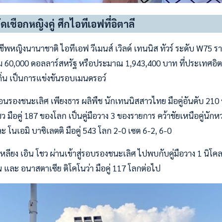
ดเชือกหญิงคู่ ศึกไอทีเอฟที่อิตาลี
ีพหญิงนานาชาติ ไอทีเอฟ วีเมนส์ เวิลด์ เทนนิส ทัวร์ ระดับ W75 
วม 60,000 ดอลลาร์สหรัฐ หรือประมาณ 1,943,400 บาท ที่ประเทศอิตาลี
ิ่น เป็นการแข่งขันรอบเมนดรอว์
อนรองชนะเลิศ เพียงธาร ผลิพืช นักเทนนิสสาวไทย มือคู่อันดับ 210 
ชว มือคู่ 187 ของโลก เป็นคู่มือวาง 3 ของรายการ คว้าชัยเหนือคู่นักหวด
และ โนเอมิ บาซิเลตติ มือคู่ 543 โลก 2-0 เซต 6-2, 6-0
หลียง เอิน โชว ผ่านเข้าสู่รอบรองชนะเลิศ ไปพบกับคู่มือวาง 1 นิโคล 
 และ อนาสตาเซีย ติโคโนว่า มือคู่ 117 โลกต่อไป