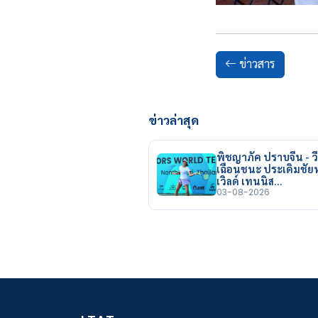
ข่าวสาร
ข่าวล่าสุด
พิชญาภัค ปราบจีน - วี
เฉือนชนะ ประเดิมชั
เวิลด์ เทนนิส…
03-08-2026