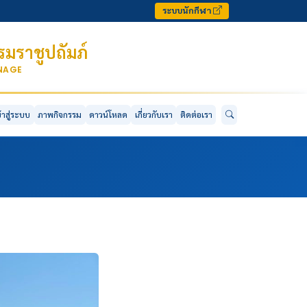
ระบบนักกีฬา
มราชูปถัมภ์
ONAGE
ข้าสู่ระบบ
ภาพกิจกรรม
ดาวน์โหลด
เกี่ยวกับเรา
ติดต่อเรา