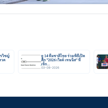
รวิชญ์
ยู 14 ทีมชาติไทย ร่วมพิธีเปิด
ยหวด
ศึก "2026 เวิลด์ เทนนิส" ที่
เช็ก…
03-08-2026