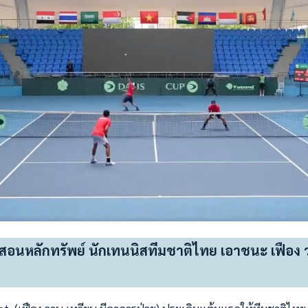
สอนหลักทรัพย์ นักเทนนิสทีมชาติไทย เอาชนะ เฟือง ว