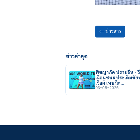
ข่าวสาร
ข่าวล่าสุด
พิชญาภัค ปราบจีน - วี
เฉือนชนะ ประเดิมชั
เวิลด์ เทนนิส…
03-08-2026