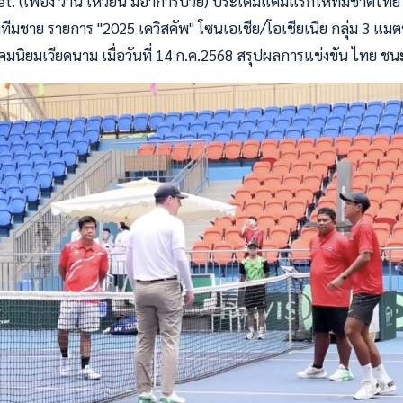
Ret. (เฟือง วาน เหวียน มีอาการป่วย) ประเดิมแต้มแรกให้ทีมชาติไท
มชาย รายการ "2025 เดวิสคัพ" โซนเอเชีย/โอเชียเนีย กลุ่ม 3 แมตช์แ
คมนิยมเวียดนาม เมื่อวันที่ 14 ก.ค.2568 สรุปผลการแข่งขัน ไทย ชนะ