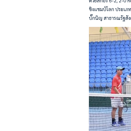
ด้วยสกอร์ 6-2, 2-0 
ชิงแชมป์โลก ประเภทที
บั๊กนิญ สาธารณรัฐสัง