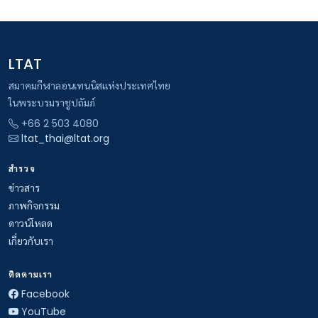
LTAT
สมาคมกีฬาลอนเทนนิสแห่งประเทศไทย
ในพระบรมราชูปถัมภ์
+66 2 503 4080
ltat_thai@ltat.org
สำรวจ
ข่าวสาร
ภาพกิจกรรม
ดาวน์โหลด
เกี่ยวกับเรา
ติดตามเรา
Facebook
YouTube