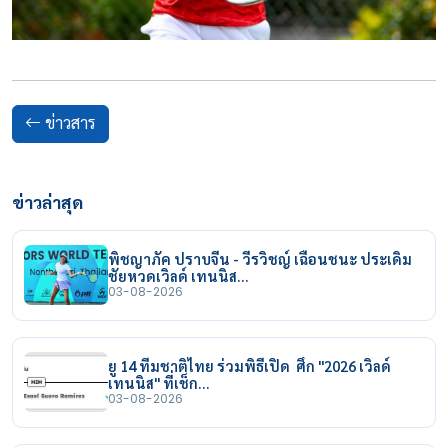
ข่าวสาร
ข่าวล่าสุด
พิชญาภัค ปราบจีน - วีรวิชญ์ เฉือนชนะ ประเดิม
ชัยหวดเวิลด์ เทนนิส…
03-08-2026
ยู 14 ทีมชาติไทย ร่วมพิธีเปิด ศึก "2026 เวิลด์
เทนนิส" ที่เช็ก…
03-08-2026