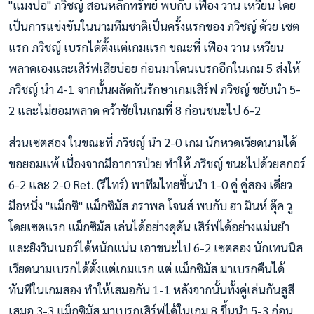
"แมงปอ" ภวิชญ์ สอนหลักทรัพย์ พบกับ เฟือง วาน เหวียน โดย
เป็นการแข่งขันในนามทีมชาติเป็นครั้งแรกของ ภวิชญ์ ด้วย เซต
แรก ภวิชญ์ เบรกได้ตั้งแต่เกมแรก ขณะที่ เฟือง วาน เหวียน
พลาดเองและเสิร์ฟเสียบ่อย ก่อนมาโดนเบรกอีกในเกม 5 ส่งให้
ภวิชญ์ นำ 4-1 จากนั้นผลัดกันรักษาเกมเสิร์ฟ ภวิชญ์ ขยับนำ 5-
2 และไม่ยอมพลาด คว้าชัยในเกมที่ 8 ก่อนชนะไป 6-2
ส่วนเซตสอง ในขณะที่ ภวิชญ์ นำ 2-0 เกม นักหวดเวียดนามได้
ขอยอมแพ้ เนื่องจากมีอาการป่วย ทำให้ ภวิชญ์ ชนะไปด้วยสกอร์
6-2 และ 2-0 Ret. (รีไทร์) พาทีมไทยขึ้นนำ 1-0 คู่ คู่สอง เดี่ยว
มือหนึ่ง "แม็กซิ" แม็กซิมัส ภราพล โจนส์ พบกับ ฮา มินห์ ดุ๊ค วู
โดยเซตแรก แม็กซิมัส เล่นได้อย่างดุดัน เสิร์​ฟได้อย่างแม่นยำ
และยิงวินเนอร์ได้หนักแน่น เอาชนะไป 6-2 เซตสอง นักเทนนิส
เวียดนามเบรกได้ตั้งแต่เกมแรก แต่ แม็กซิมัส มาเบรกคืนได้
ทันทีในเกมสอง ทำให้เสมอกัน 1-1 หลังจากนั้นทั้งคู่เล่นกันสูสี
เสมอ 3-3 แม็กซิมัส มาเบรกเสิร์ฟได้ในเกม 8 ขึ้นนำ 5-3 ก่อน