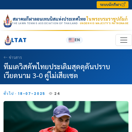
Skip to content
ระบบนักกีฬา
สมาคมกีฬาลอนเทนนิสแห่งประเทศไทย
ในพระบรมราชูปถัมภ์
THE LAWN TENNIS ASSOCIATION OF THAILAND
· UNDER HIS MAJESTY’S PATRONAGE
LTAT
EN
ข่าวสาร
ทีมเดวิสคัพไทยประเดิมสุดดุดันปราบ
เวียดนาม 3-0 คู่ไม่เสียเซต
ทั่วไป · 18-07-2025
24