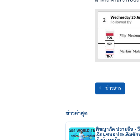
ข่าวสาร
ข่าวล่าสุด
พิชญาภัค ปราบจีน - วี
เฉือนชนะ ประเดิมชั
เวิลด์ เทนนิส…