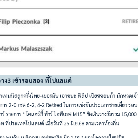
วาง3 เข้ารอบสอง ที่โปแลนด์
ักเทนนิสลูกครึ่งไทย-เยอรมัน เอาชนะ ฟิลิป เปียซซอนก้า นักหวดเจ้
การ 2-0 เซต 6-2, 4-2 Retired ในการแข่งขันประเภทชายเดี่ยว รอ
ทัวร์ รายการ “โคแซร์กี้ ทัวร์ ไอทีเอฟ M15” ชิงเงินรางวัลรวม 15,00
ี่ประเทศโปแลนด์ เมื่อวันที่ 25 มิ.ย.68 ตามเวลาท้องถิ่น
สอง พบกับ เมลิออส เอฟสตาธิอู มือ 1,017 ของโลกจากไซปรัส