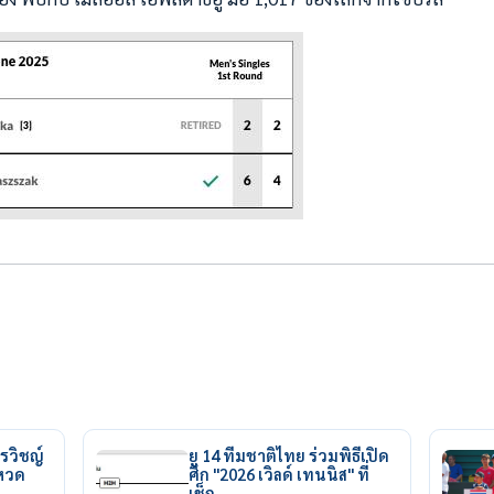
รวิชญ์
ยู 14 ทีมชาติไทย ร่วมพิธีเปิด
ยหวด
ศึก "2026 เวิลด์ เทนนิส" ที่
เช็ก…