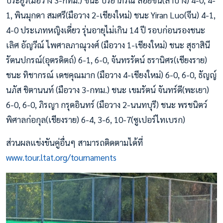
1, พินมุกดา สมศรี(มือวาง 2-เชียงใหม่) ชนะ Yiran Luo(จีน) 4-1,
4-0 ประเภทหญิงเดี่ยว รุ่นอายุไม่เกิน 14 ปี รอบก่อนรองชนะ
เลิศ อัญวีณ์ ไพศาลภาณุวงศ์ (มือวาง 1-เชียงใหม่) ชนะ สุธาสินี
รัตนปกรณ์(อุตรดิตถ์) 6-1, 6-0, จันทรรัตน์ ธรานิศร(เชียงราย)
ชนะ ทิชากรณ์ เดชคุณมาก (มือวาง 4-เชียงใหม่) 6-0, 6-0, ธัญญ์
นภัส ชิตานนท์ (มือวาง 3-กทม.) ชนะ เขมรัตน์ จันทร์ดี(พะเยา)
6-0, 6-0, ภิรญา กรุดอินทร์ (มือวาง 2-นนทบุรี) ชนะ พรชนิตว์
พิศาลก่อกุล(เชียงราย) 6-4, 3-6, 10-7(ซูเปอร์ไทเบรก)
ส่วนผลแข่งขันคู่อื่นๆ สามารถติดตามได้ที่
www.tour.ltat.org/tournaments