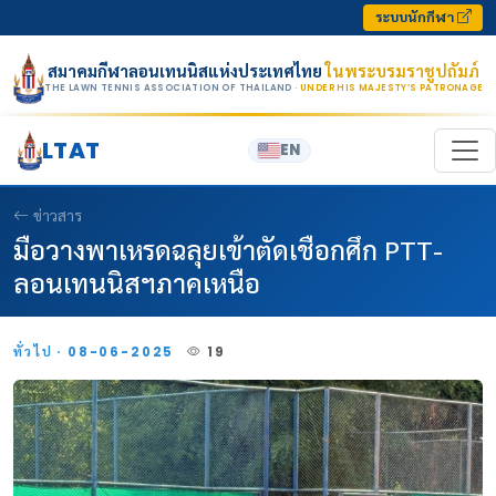
Skip to content
ระบบนักกีฬา
สมาคมกีฬาลอนเทนนิสแห่งประเทศไทย
ในพระบรมราชูปถัมภ์
THE LAWN TENNIS ASSOCIATION OF THAILAND
· UNDER HIS MAJESTY’S PATRONAGE
LTAT
EN
ข่าวสาร
มือวางพาเหรดฉลุยเข้าตัดเชือกศึก PTT-
ลอนเทนนิสฯภาคเหนือ
ทั่วไป · 08-06-2025
19