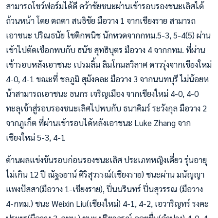
สามารถโชว์ฟอร์มได้ดี คว้าชัยชนะผ่านเข้ารอบรองชนะเลิศได้
ถ้วนหน้า โดย ตถตา สนธิชัย มือวาง 1 จากเชียงราย สามารถ
เอาชนะ ปริณธนัย โชติกพนิช นักหวดจากกทม.5-3, 5-4(5) ผ่าน
เข้าไปตัดเชือกพบกับ ธนัช สุทธิบุตร มือวาง 4 จากกทม. ที่ผ่าน
เข้ารอบหลังเอาชนะ เปรมลิ้ม ลิมโกมลวิลาศ ดาวรุ่งจากเชียงใหม่
4-0, 4-1 ขณะที่ ชลภูมิ สุมังคละ มือวาง 3 จากนนทบุรี ไม่น้อยห
น้าสามารถเอาชนะ ธนกร เจริญเมือง จากเชียงใหม่ 4-0, 4-0
ทะลุเข้าสู่รอบรองชนะเลิศไปพบกับ ธนาคิมร์ ระวังกุล มือวาง 2
จากภูเก็ต ที่ผ่านเข้ารอบได้หลังเอาชนะ Luke Zhang จาก
เชียงใหม่ 5-3, 4-1
ด้านผลแข่งขันรอบก่อนรองชนะเลิศ ประเภทหญิงเดี่ยว รุ่นอายุ
ไม่เกิน 12 ปี ณัฐธยาน์ ศิริสุวรรณ์(เชียงราย) ชนะผ่าน มนัญญา
แพงปัสสา(มือวาง 1-เชียงราย), ปิ่นนรินทร์ ปิ่นสุวรรณ (มือวาง
4-กทม.) ชนะ Weixin Liu(เชียงใหม่) 4-1, 4-2, เอวาริญทร์ รงคะ
ประยูร(มือวาง 3-กทม.) ชนะ ปริยาภรณ์ ลอยชื่น(ลำปาง) 4-0, 4-