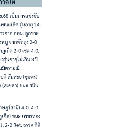
ภาคใต้
ิ.ย.68 เป็นการแข่งขัน
ชนะเลิศ รุ่นอายุ 14-
ยการจาก กทม. ลูกชาย
งหนู จากพัทลุง 2-0
ภูเก็ต 2-0 เซต 4-0,
รุ่นอายุไม่เกิน 8 ปี
ธนมิตรามณี
ิบดี สันสยะ (ชุมพร)
ุล (สงขลา) ชนะ ธนิน
ราษฎร์ธานี) 4-0, 4-0
-ภูเก็ต) ชนะ เพชรทอง
-1, 2-2 Ret. ธรรศ กิติ