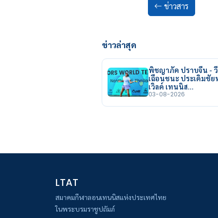
ข่าวสาร
ข่าวล่าสุด
พิชญาภัค ปราบจีน - วี
เฉือนชนะ ประเดิมชั
เวิลด์ เทนนิส…
03-08-2026
LTAT
สมาคมกีฬาลอนเทนนิสแห่งประเทศไทย
ในพระบรมราชูปถัมภ์