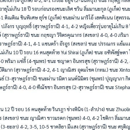
khon (4-ภูเก็ต) 4-2, 4-1 เรโอะ อิอูจิ (2-นนทบุรี) ชนะ กฤษฏิ์ กลส
่นอายุไม่เกิน 18 ปี รอบก่อนรองชนะเลิศ ชวิน ลิ่มมานะกุล (ภูเก็ต) ช
-1 ติณติณ ชินพิเศษ ยุร์ช (ภูเก็ต) ชนะผ่าน มาริโอ้ เฮคคิเนน (สุพรรณ
 ปภังกร บุญฤทธิ์ (สุราษฎร์ธานี) 4-1, 4-2 หญิงเดี่ยวรุ่นอายุไม่เกิน 
ษ์ (สุราษฎร์ธานี) ชนะ กฤชญา วิจิตรคุณากร (สงขลา) 4-0, 4-0 ภริมา 
าษฎร์ธานี) 4-1, 4-1 แซนดร้า อัรอูร (สงขลา) ชนะ ปรรณกร แย้มแสง
ุไม่เกิน 10 ปี รอบ 16 คนสุดท้าย Yui Shirai (ภูเก็ต) ชนะ อฑิพัสฐ์ษดา 
-0 พริมา แซ่ลี้ (4-ชุมพร) ชนะ ชญาดา อินทรสุข (สุราษฎร์ธานี) 4-2, 4
ติมาก (สุราษฎร์ธานี) 4-2, 4-1 ญาณิสร อุดมโชค (กทม.) ชนะ Xinton
รัณย์ (3-สุราษฎร์ธานี) ชนะผ่าน รมิตา มนต์นิมิตร (ชุมพร) ปุญญาภา กิ
าษฎร์ธานี) 4-0, 4-0 ฑีณัชชา อินทรสุข (2-สุราษฎร์ธานี) ชนะ Stephan
เกิน 12 ปี รอบ 16 คนสุดท้าย รินรฎา ช่างพินิจ (1-ลำปาง) ชนะ Zhuolin
ูร (สงขลา) ชนะ ญาณิศา ขาวมรดก (ชุมพร) 4-0, 4-2 โชติกา ลิ่มมานะ
 (3-ยะลา) 4-2, 3-5, 10-5 ชาคลิยา มีแสง (สุราษฎร์ธานี) ชนะ ศรุติญ