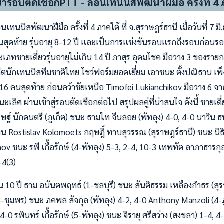
ข้ารอบตัดเชือกPTT - ลอนเทนนิสพัฒนาฝีมือ ครั้งที่ 4 
ทนนิสพัฒนาฝีมือ ครั้งที่ 4 ภาคใต้ ที่ จ.สุราษฎร์ธานี เมื่อวันที่ 7 ม
ุดท้าย รุ่นอายุ 8-12 ปี และเป็นการแข่งขันรอบแรกถึงรอบก่อนรอง
เภทชายเดี่ยวรุ่นอายุไม่เกิน 14 ปี ภาสุร อุดมโชค มือวาง 3 ของรา
ีตนักเทนนิสทีมชาติไทย โชว์ฟอร์มยอดเยี่ยม เอาชนะ ตั้งปณิธาน เพ็
6 คนสุดท้าย ก่อนคว้าชัยเหนือ Timofei Lukianchikov มือวาง 6 จาก
ิศ ผ่านเข้าสู่รอบตัดเชือกต่อไป สรุปผลคู่ที่น่าสนใจ ดังนี้ ชายเดี่ยว
ษฐ์ นักดนตรี (ภูเก็ต) ชนะ ธามไท จีนลอย (พัทลุง) 4-0, 4-0 นาวิน 
าน Rostislav Kolomoets กฤษฎิ์ ทาบสุวรรณ (สุราษฎร์ธานี) ชนะ นิธ
v ชนะ รพี เกื้อรักษ์ (4-พัทลุง) 5-3, 2-4, 10-3 เทพทัต ลาภาธารก
-4(3)
เกิน 10 ปี ธาม อนันตพฤทธ์ (1-ชลบุรี) ชนะ สันติธรรม เหลืองกำธร (สุ
(8-ชุมพร) ชนะ ภคพล สัจกุล (พัทลุง) 4-2, 4-0 Anthony Manzoli (4
4-0 รพินทร์ เกื้อรักษ์ (5-พัทลุง) ชนะ จิรายุ ศรีสว่าง (สงขลา) 1-4, 4