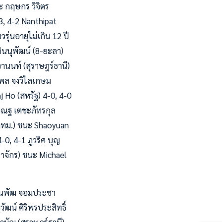
ะ กฤษกร วิจิตร
-3, 4-2 Nanthipat
ุ่นอายุไม่เกิน 12 ปี
ินนุพัฒน์ (8-ยะลา)
ุจานนท์ (สุราษฎร์ธานี)
ีมพล จงวิไลเกษม
j Ho (สหรัฐ) 4-0, 4-0
 ภวณฐ เตชะภัทรกุล
5-กทม.) ชนะ Shaoyuan
-0, 4-1 ภูวริศ บุญ
ณาจักร) ชนะ Michael
รรธนพัฒ จอมประชา
ัฒน์ ศิริพรประสิทธิ์