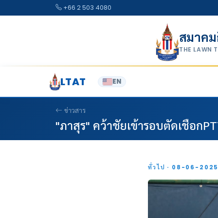
Skip to content
+66 2 503 4080
สมาคม
THE LAWN 
LTAT
EN
ข่าวสาร
"ภาสุร" คว้าชัยเข้ารอบตัดเชือกPT
ทั่วไป · 08-06-202