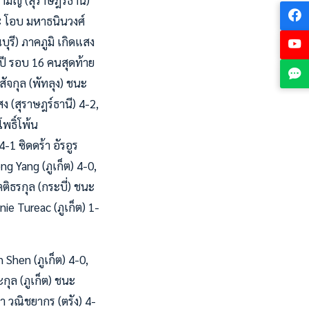
ามัญ (สุราษฎร์ธานี)
นะ โอบ มหาธนินวงศ์
บุรี) ภาคภูมิ เกิดแสง
8 ปี รอบ 16 คนสุดท้าย
สัจกุล (พัทลุง) ชนะ
 (สุราษฎร์ธานี) 4-2,
โพธิ์โพ้น
-1 ซิดดร้า อัรอูร
g Yang (ภูเก็ต) 4-0,
ตติธรกุล (กระบี่) ชนะ
ie Tureac (ภูเก็ต) 1-
 Shen (ภูเก็ต) 4-0,
กุล (ภูเก็ต) ชนะ
า วณิชยากร (ตรัง) 4-