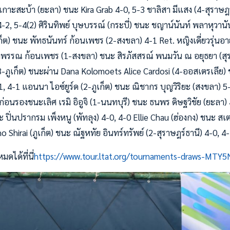
เกาะสะบ้า (ยะลา) ชนะ Kira Grab 4-0, 5-3 ชาลิสา มีแสง (4-สุราษฎร
4-2, 5-4(2) ศิรินทิพย์ บุษบรรณ์ (กระบี่) ชนะ ชญาน์นันท์ พลาหุวานัน
เก็ต) ชนะ พัทธนันทร์ ก้อนเพชร (2-สงขลา) 4-1 Ret. หญิงเดี่ยวรุ่นอาย
รรณ ก้อนเพชร (1-สงขลา) ชนะ สิรภัสสรณ์ พนมวัน ณ อยุธยา (สุรา
วี (3-ภูเก็ต) ชนะผ่าน Dana Kolomoets Alice Cardosi (4-ออสเตรเลีย
, 4-1 แอนนา ไอซ์ยูร์ด (2-ภูเก็ต) ชนะ ณิชากร บุญวิริยะ (สงขลา) 5-3
บก่อนรองชนะเลิศ เรมิ อิอูจิ (1-นนทบุรี) ชนะ ธนพร ดิษฐวิชัย (ยะลา)
 ชนะ ปิ่นปรากรม เพ็งหนู (พัทลุง) 4-0, 4-0 Ellie Chau (ฮ่องกง) ชนะ ส
o Shirai (ภูเก็ต) ชนะ ณัฐหทัย อินทร์ทรัพย์ (2-สุราษฎร์ธานี) 4-0, 4
มดได้ที่นี่
https://www.tour.ltat.org/tournaments-draws-MTY