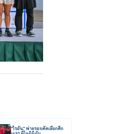
"ไรอัน" พ่ายรอบคัดเลือกศึก
เจ30 ที่โดมินิกัน