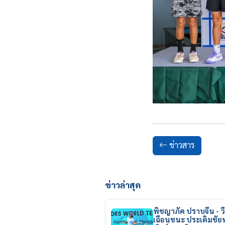
ข่าวสาร
ข่าวล่าสุด
พิชญาภัค ปราบจีน - วี
เฉือนชนะ ประเดิมชั