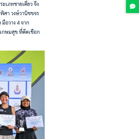
ประเภทชายเดี่ยว จึง
พิศา วงษ์วานิชขจร
 มือวาง 4 จาก
กษมสุข ที่ตัดเชือก