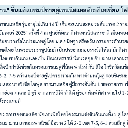
" ขึ้นแท่นแชมป์ชายคู่เทนนิสแอลทีเอที เอเชี่ยน โฟ
วชนเอเชีย รุ่นอายุไม่เกิน 14 ปี เก็บคะแนนสะสม ระดับเกรด 2 ราย
อันเดอร์ 2025" ครั้งที่ 4 ณ ศูนย์พัฒนากีฬาเทนนิสแห่งชาติ เมืองทองธ
 มีพิธีมอบรางวัลในประเภทคู่ โดย น.ส.ขนิษฐา ศรีตะวัน กรรมการอำน
ศไทย ในพระบรมราชูปถัมภ์ เป็นประธานมอบรางวัลให้แก่นักกีฬา 
็กไทยพบกันเอง และเป็น ปัณณพรรธน์ นิ่มนวลกุล กับ ฌาน เลาอมรพา
่ผนึกกำลังช่วยกันหวดเอาชนะคู่พี่น้อง ฟาโรห์ กับ ลีโอ โกวิทวัฒนชัย
-2, 7-5 คว้าแชมป์ชายคู่ไปครองร่วมกัน ทางด้านหญิงคู่ รอบชิงชนะเ
และ บาตริเซีย ไซฟุล จากมาเลเซีย คู่มือวางอันดับ 1 ของรายการ 
ากฮ่องกง และ อี ซูริ จากเกาหลีใต้ ทำให้ คู่ของ พิมพ์พิศา พ่ายไป 1
ด้รองแชมป์
ยว รอบรองชนะเลิศ นักเทนนิสไทยโคจรมาแข่งขันกันเองทั้ง 2 คู่ โดย
าชนะ ฌาน เลาอมรพาณิชย์ มือวาง 2 ได้ 2-0 เซต 7-5, 6-1 ส่วนอีกคู