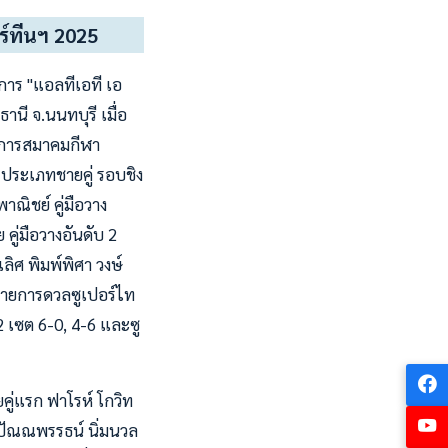
ร์ทีนฯ 2025
การ "แอลทีเอที เอ
านี จ.นนทบุรี เมื่อ
วยการสมาคมกีฬา
ประเภทชายคู่ รอบชิง
ณิชย์ คู่มือวาง
 คู่มือวางอันดับ 2
ลิศ พิมพ์พิศา วงษ์
พ่ายการดวลซูเปอร์ไท
-2 เซต 6-0, 4-6 และซู
คู่แรก ฟาโรห์ โกวิท
่ ปัณณพรรธน์ นิ่มนวล