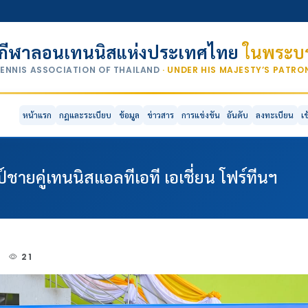
กีฬาลอนเทนนิสแห่งประเทศไทย
ในพระบร
TENNIS ASSOCIATION OF THAILAND
· UNDER HIS MAJESTY’S PATR
หน้าแรก
กฎและระเบียบ
ข้อมูล
ข่าวสาร
การแข่งขัน
อันดับ
ลงทะเบียน
เ
ายคู่เทนนิสแอลทีเอที เอเชี่ยน โฟร์ทีนฯ
5
21