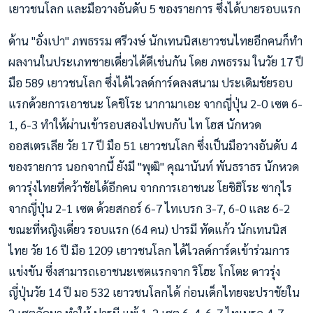
เยาวชนโลก และมือวางอันดับ 5 ของรายการ ซึ่งได้บายรอบแรก
ด้าน "อั่งเปา" ภพธรรม ศรีวงษ์ นักเทนนิสเยาวชนไทยอีกคนก็ทำ
ผลงานในประเภทชายเดี่ยวได้ดีเช่นกัน โดย ภพธรรม ในวัย 17 ปี
มือ 589 เยาวชนโลก ซึ่งได้ไวลด์การ์ดลงสนาม ประเดิมชัยรอบ
แรกด้วยการเอาชนะ โคชิโระ นากามาเอะ จากญี่ปุ่น 2-0 เซต 6-
1, 6-3 ทำให้ผ่านเข้ารอบสองไปพบกับ ไท โฮส นักหวด
ออสเตรเลีย วัย 17 ปี มือ 51 เยาวชนโลก ซึ่งเป็นมือวางอันดับ 4
ของรายการ นอกจากนี้ ยังมี "พุฒิ" คุณานันท์ พันธราธร นักหวด
ดาวรุ่งไทยที่คว้าชัยได้อีกคน จากการเอาชนะ โยชิฮิโระ ซากุไร
จากญี่ปุ่น 2-1 เซต ด้วยสกอร์ 6-7 ไทเบรก 3-7, 6-0 และ 6-2
ขณะที่หญิงเดี่ยว รอบแรก (64 คน) ปารมี ทัดแก้ว นักเทนนิส
ไทย วัย 16 ปี มือ 1209 เยาวชนโลก ได้ไวลด์การ์ดเข้าร่วมการ
แข่งขัน ซึ่งสามารถเอาชนะเซตแรกจาก ริโฮะ โกโตะ ดาวรุ่ง
ญี่ปุ่นวัย 14 ปี มอ 532 เยาวชนโลกได้ ก่อนเด็กไทยจะปราชัยใน
2 เซตถัดมา ทำให้ ปารมี แพ้ 1-2 เซต 6-4, 6-7 ไทเบรก 4-7