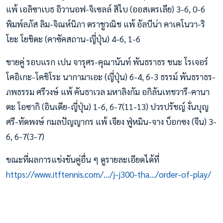
แพ้ เอลิซาเบธ อิวานอฟ-จิเซลล์ สิไบ (ออสเตรเลีย) 3-6, 0-6
พิมพ์ลภัส ลิม-จิณห์นิภา ตราชูวณิช แพ้ อัลบีน่า คาเคโนวา-ริ
โยะ โยชิดะ (คาซัคสถาน-ญี่ปุ่น) 4-6, 1-6
ชายคู่ รอบแรก เปน จารุศร-คุณานันท์ พันธราธร ชนะ โรเจอร์
โคอิเกะ-โคชิโระ นากามาเอะ (ญี่ปุ่น) 6-4, 6-3 ธรรม์ พันธราธร-
ภพธรรม ศรีวงษ์ แพ้ คันธาเวล มหาลิงกัม อกิลันเทชวารี-คานา
ตะ โอซากิ (อินเดีย-ญี่ปุ่น) 1-6, 6-7(11-13) ปวรปรัชญ์ งั่นบุญ
ศรี-ทัดพงษ์ กมลปัญญากร แพ้ เจียง ฟู่หมิน-จาง บ็อกซง (จีน) 3-
6, 6-7(3-7)
ขณะที่ผลการแข่งขันคู่อื่น ๆ ดูรายละเอียดได้ที่
https://www.itftennis.com/.../j-j300-tha.../order-of-play/