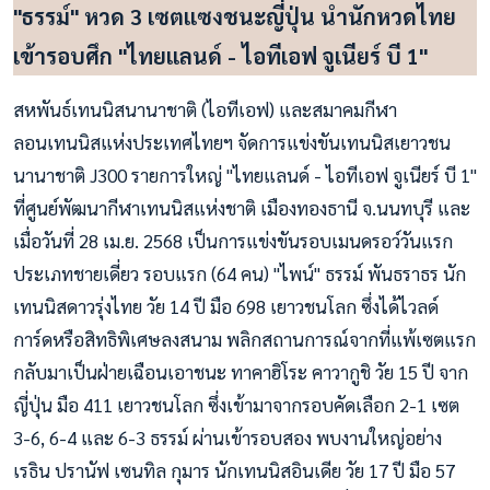
"ธรรม์" หวด 3 เซตแซงชนะญี่ปุ่น นำนักหวดไทย
เข้ารอบศึก "ไทยแลนด์ - ไอทีเอฟ จูเนียร์ บี 1"
สหพันธ์เทนนิสนานาชาติ (ไอทีเอฟ) และสมาคมกีฬา
ลอนเทนนิสแห่งประเทศไทยฯ จัดการแข่งขันเทนนิสเยาวชน
นานาชาติ J300 รายการใหญ่ "ไทยแลนด์ - ไอทีเอฟ จูเนียร์ บี 1"
ที่ศูนย์พัฒนากีฬาเทนนิสแห่งชาติ เมืองทองธานี จ.นนทบุรี และ
เมื่อวันที่ 28 เม.ย. 2568 เป็นการแข่งขันรอบเมนดรอว์วันแรก
ประเภทชายเดี่ยว รอบแรก (64 คน) "ไพน์" ธรรม์ พันธราธร นัก
เทนนิสดาวรุ่งไทย วัย 14 ปี มือ 698 เยาวชนโลก ซึ่งได้ไวลด์
การ์ดหรือสิทธิพิเศษลงสนาม พลิกสถานการณ์จากที่แพ้เซตแรก
กลับมาเป็นฝ่ายเฉือนเอาชนะ ทาคาฮิโระ คาวากูชิ วัย 15 ปี จาก
ญี่ปุ่น มือ 411 เยาวชนโลก ซึ่งเข้ามาจากรอบคัดเลือก 2-1 เซต
3-6, 6-4 และ 6-3 ธรรม์ ผ่านเข้ารอบสอง พบงานใหญ่อย่าง
เรธิน ปรานัฟ เซนทิล กุมาร นักเทนนิสอินเดีย วัย 17 ปี มือ 57