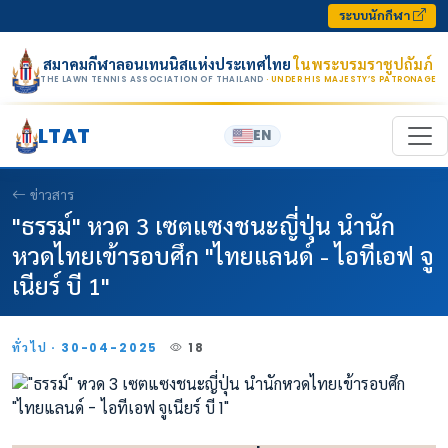
Skip to content
ระบบนักกีฬา
สมาคมกีฬาลอนเทนนิสแห่งประเทศไทย
ในพระบรมราชูปถัมภ์
THE LAWN TENNIS ASSOCIATION OF THAILAND
· UNDER HIS MAJESTY’S PATRONAGE
LTAT
EN
ข่าวสาร
"ธรรม์" หวด 3 เซตแซงชนะญี่ปุ่น นำนัก
หวดไทยเข้ารอบศึก "ไทยแลนด์ - ไอทีเอฟ จู
เนียร์ บี 1"
ทั่วไป · 30-04-2025
18