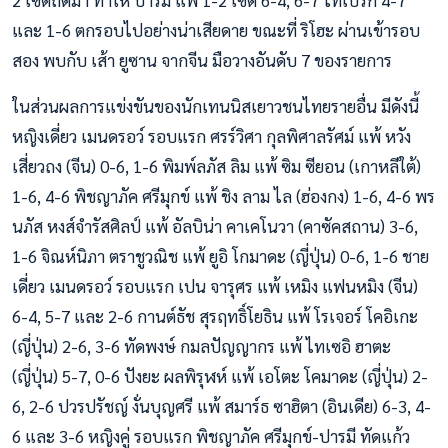
และ 1-6 ตกรอบไปอย่างน่าเสียดาย ขณะที่ ริโฮะ ผ่านเข้ารอบ
สอง พบกับ เส้า ยูซาน จากจีน มือวางอันดับ 7 ของรายการ
ในส่วนผลการแข่งขันของนักเทนนิสเยาวชนไทยรายอื่น มีดังนี้
หญิงเดี่ยว เมนดรอว์ รอบแรก ศรร์วิศา กุลพิศาลรัศม์ แพ้ หวัง
เสี่ยวถง (จีน) 0-6, 1-6 พิมพ์ลภัส ลิม แพ้ ซิม ซียอน (เกาหลีใต้)
1-6, 4-6 พิชญาภัค ศรีมุกข์ แพ้ ชิง ลาม ไล (ฮ่องกง) 1-6, 4-6 พร
นภัส หงส์จำรัสศิลป์ แพ้ อัลบิน่า คาเคโนวา (คาซัคสถาน) 3-6,
1-6 จิณห์นิภา ตราชูวณิช แพ้ ยูอิ โกมาดะ (ญี่ปุ่น) 0-6, 1-6 ชาย
เดี่ยว เมนดรอว์ รอบแรก เปน จารุศร แพ้ เหมิง แฟนหมิง (จีน)
6-4, 5-7 และ 2-6 กานต์ธัช สุรฤทธิ์โยธิน แพ้ โรเจอร์ โคอิเกะ
(ญี่ปุ่น) 2-6, 3-6 ทัดพงษ์ กมลปัญญากร แพ้ ไทเซอิ ฮาตะ
(ญี่ปุ่น) 5-7, 0-6 ปังยะ ผลพิรุฬห์ แพ้ เอโตะ โคมาดะ (ญี่ปุ่น) 2-
6, 2-6 ปวรปรัชญ์ งั่นบุญศรี แพ้ สมาร์ธ ซาฮิตา (อินเดีย) 6-3, 4-
6 และ 3-6 หญิงคู่ รอบแรก พิชญาภัค ศรีมุกข์-ปารมี ทัดแก้ว