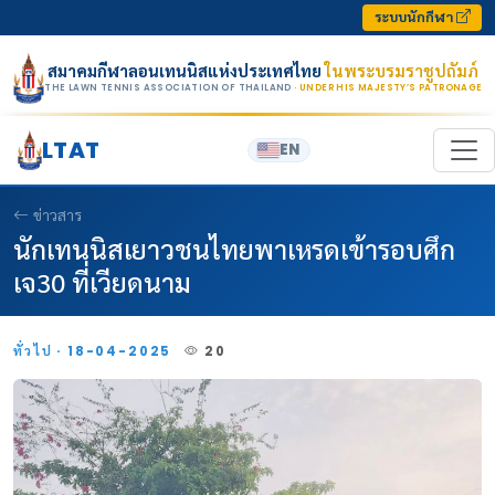
Skip to content
ระบบนักกีฬา
สมาคมกีฬาลอนเทนนิสแห่งประเทศไทย
ในพระบรมราชูปถัมภ์
THE LAWN TENNIS ASSOCIATION OF THAILAND
· UNDER HIS MAJESTY’S PATRONAGE
LTAT
EN
ข่าวสาร
นักเทนนิสเยาวชนไทยพาเหรดเข้ารอบศึก
เจ30 ที่เวียดนาม
ทั่วไป · 18-04-2025
20