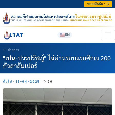
Skip to content
ระบบนักกีฬา
สมาคมกีฬาลอนเทนนิสแห่งประเทศไทย
ในพระบรมราชูปถัมภ์
THE LAWN TENNIS ASSOCIATION OF THAILAND
· UNDER HIS MAJESTY’S PATRONAGE
LTAT
EN
ข่าวสาร
"เปน-ปวรปรัชญ์" ไม่ผ่านรอบแรกศึกเจ 200
กัวลาลัมเปอร์
ทั่วไป · 16-04-2025
20