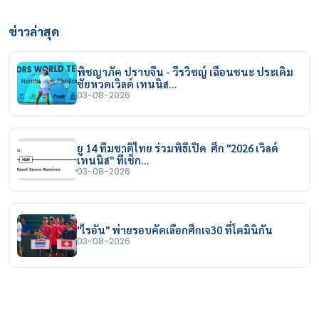
ข่าวล่าสุด
พิชญาภัค ปราบจีน - วีรวิชญ์ เฉือนชนะ ประเดิม
ชัยหวดเวิลด์ เทนนิส…
03-08-2026
ยู 14 ทีมชาติไทย ร่วมพิธีเปิด ศึก "2026 เวิลด์
เทนนิส" ที่เช็ก…
03-08-2026
"ไรอัน" พ่ายรอบคัดเลือกศึกเจ30 ที่โดมินิกัน
03-08-2026