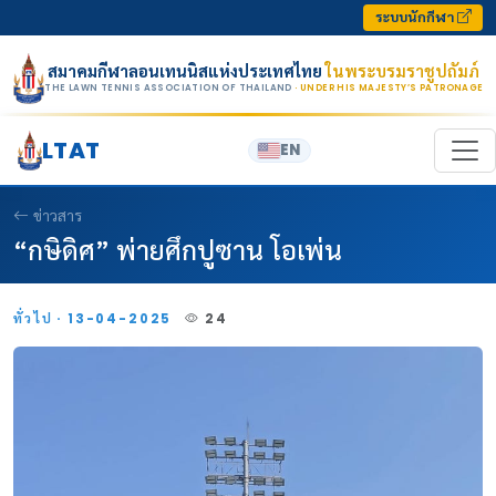
Skip to content
ระบบนักกีฬา
สมาคมกีฬาลอนเทนนิสแห่งประเทศไทย
ในพระบรมราชูปถัมภ์
THE LAWN TENNIS ASSOCIATION OF THAILAND
· UNDER HIS MAJESTY’S PATRONAGE
LTAT
EN
ข่าวสาร
“กษิดิศ” พ่ายศึกปูซาน โอเพ่น
ทั่วไป · 13-04-2025
24