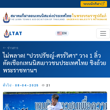
Skip to content
ระบบนักกีฬา
สมาคมกีฬาลอนเทนนิสแห่งประเทศไทย
ในพระบรมราชูปถัมภ์
THE LAWN TENNIS ASSOCIATION OF THAILAND
· UNDER HIS MAJESTY’S PATRONAGE
LTAT
EN
ข่าวสาร
ไม่พลาด! "ปวรปรัชญ์-ศรร์วิศา" วาง 1 ลิ่ว
ตัดเชือกเทนนิสเยาวชนประเทศไทย ชิงถ้วย
พระราชทานฯ
ทั่วไป · 08-04-2025
21