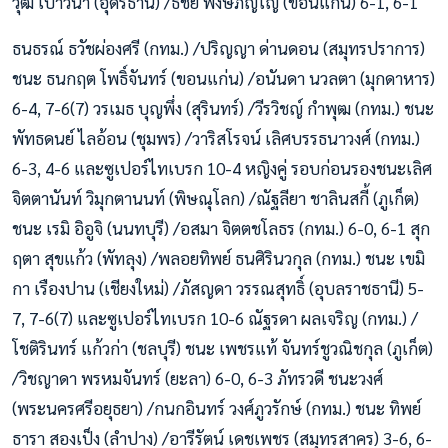
วุฒิ เปาวนา (อุดรธานี) /ธชย พงษ์ภิญโญ (ขอนแก่น) 6-1, 6-1
ธนธรณ์ ธวัชผ่องศรี (กทม.) /ปริญญา ด่านดอน (สมุทรปราการ)
ชนะ ธนกฤต โพธิ์จันทร์ (ขอนแก่น) /อนันดา นวลตา (มุกดาหาร)
6-4, 7-6(7) วรเมธ บุญพึ่ง (สุรินทร์) /วีรวิชญ์ กำพุฒ (กทม.) ชนะ
พัทธดนย์ ไลอ้อน (ชุมพร) /วาริสโรจน์ เลิศบรรธนาวงศ์ (กทม.)
6-3, 4-6 และซูเปอร์ไทเบรก 10-4 หญิงคู่ รอบก่อนรองชนะเลิศ
จิตตานันท์ วิมุกตานนท์ (พิษณุโลก) /ณัฐลียา ชาลินสกี้ (ภูเก็ต)
ชนะ เรมิ อิอูจิ (นนทบุรี) /อสมา จิตตชโลธร (กทม.) 6-0, 6-1 สุก
ฤตา สุขแก้ว (พัทลุง) /พลอยทิพย์ ธนศิรินวกุล (กทม.) ชนะ เขมิ
กา เรืองปาน (เชียงใหม่) /ภัสญดา วรรณสุทธิ์ (อุบลราชธานี) 5-
7, 7-6(7) และซูเปอร์ไทเบรก 10-6 ณัฐรดา ผลเจริญ (กทม.) /
โชติรินทร์ แก้วก่า (ชลบุรี) ชนะ เพชรแท้ จันทร์ชูวณิชกุล (ภูเก็ต)
/วิชญาดา พรหมจันทร์ (ยะลา) 6-0, 6-3 ภัทรวดี ชนะวงศ์
(พระนครศรีอยุธยา) /กนกอินทร์ วงศ์ภูวรักษ์ (กทม.) ชนะ ทิพย์
ธารา สองเป็ง (ลำปาง) /อารีรัตน์ เดชเพชร (สมุทรสาคร) 3-6, 6-