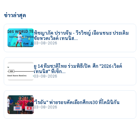
ข่าวล่าสุด
พิชญาภัค ปราบจีน - วีรวิชญ์ เฉือนชนะ ประเดิม
ชัยหวดเวิลด์ เทนนิส…
03-08-2026
ยู 14 ทีมชาติไทย ร่วมพิธีเปิด ศึก "2026 เวิลด์
เทนนิส" ที่เช็ก…
03-08-2026
"ไรอัน" พ่ายรอบคัดเลือกศึกเจ30 ที่โดมินิกัน
03-08-2026