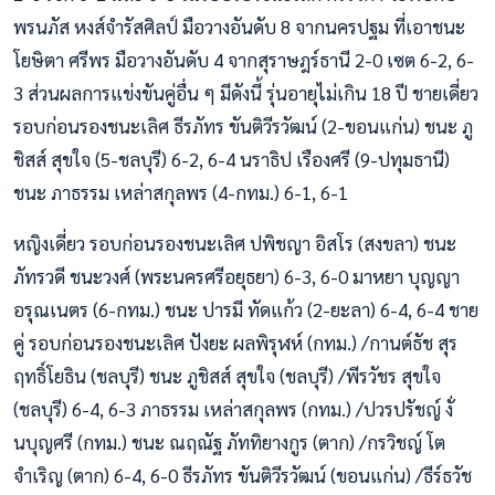
พรนภัส หงส์จำรัสศิลป์ มือวางอันดับ 8 จากนครปฐม ที่เอาชนะ
โยษิตา ศรีพร มือวางอันดับ 4 จากสุราษฎร์ธานี 2-0 เซต 6-2, 6-
3 ส่วนผลการแข่งขันคู่อื่น ๆ มีดังนี้ รุ่นอายุไม่เกิน 18 ปี ชายเดี่ยว
รอบก่อนรองชนะเลิศ ธีรภัทร ขันติวีรวัฒน์ (2-ขอนแก่น) ชนะ ภู
ชิสส์ สุขใจ (5-ชลบุรี) 6-2, 6-4 นราธิป เรืองศรี (9-ปทุมธานี)
ชนะ ภาธรรม เหล่าสกุลพร (4-กทม.) 6-1, 6-1
หญิงเดี่ยว รอบก่อนรองชนะเลิศ ปพิชญา อิสโร (สงขลา) ชนะ
ภัทรวดี ชนะวงศ์ (พระนครศรีอยุธยา) 6-3, 6-0 มาหยา บุญญา
อรุณเนตร (6-กทม.) ชนะ ปารมี ทัดแก้ว (2-ยะลา) 6-4, 6-4 ชาย
คู่ รอบก่อนรองชนะเลิศ ปังยะ ผลพิรุฬห์ (กทม.) /กานต์ธัช สุร
ฤทธิ์โยธิน (ชลบุรี) ชนะ ภูชิสส์ สุขใจ (ชลบุรี) /พีรวัชร สุขใจ
(ชลบุรี) 6-4, 6-3 ภาธรรม เหล่าสกุลพร (กทม.) /ปวรปรัชญ์ งั่
นบุญศรี (กทม.) ชนะ ณฤณัฐ ภัททิยางกูร (ตาก) /กรวิชญ์ โต
จำเริญ (ตาก) 6-4, 6-0 ธีรภัทร ขันติวีรวัฒน์ (ขอนแก่น) /ธีร์ธวัช