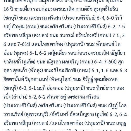
พิชญาภัค ศรีมุกข์ (สมุทรสาคร) 6-3, 6-4 ขณะที่รุ่นอายุไม่เกิน
16 ปี ชายเดี่ยว รอบก่อนรองชนะเลิศ กานต์ธัช สุรฤทธิ์โยธิน
(ชลบุรี) ชนะ เตชธรรม ศรีเสน (ประจวบคีรีขันธ์) 6-4, 6-0 วีรวิ
ชญ์ กำพุฒ (กทม.) ชนะ ตรัย ศรีเสน (ประจวบคีรีขันธ์) 6-2, 7-5
อริยพล หลีกุล (สงขลา) ชนะ ธนธรณ์ ธวัชผ่องศรี (กทม.) 7-5, 3-
6 และ 7-6(4) แดนไทย ตาก้อง (ปทุมธานี) ชนะ พัทธดนย์ ไล
อ้อน (ชุมพร) 6-1, 6-2 หญิงเดี่ยว รอบก่อนรองชนะเลิศ ณัฐลียา
ชาลินสกี้ (ภูเก็ต) ชนะ ณัฐรดา ผลเจริญ (กทม.) 6-4, 7-6(4) สุก
ฤตา สุขแก้ว (พัทลุง) ชนะ ริโอะ ฮิกาชิ (กทม.) 6-1, 1-6 และ 6-3
จิตตานันท์ วิมุกตานนท์ (พิษณุโลก) ชนะ จิรัฏฐ์ อุดมอัครพล
(ชลบุรี) 6-3, 6-1 มะลิ อ่องลออ (ปทุมธานี) ชนะ ทิพย์ธารา สอง
เป็ง (ลำปาง) 6-2, 6-2 ส่วนชายคู่ เตชธรรม ศรีเสน
(ประจวบคีรีขันธ์) /ตรัย ศรีเสน (ประจวบคีรีขันธ์) ชนะ ณัฐฏ์ โภค
วรรณวิทย์ (สุพรรณบุรี) /อัครินทร์ อัศวเบ็ญจาง (ภูเก็ต) 6-2, 6-4
อริยพล หลีกุล (สงขลา) /แดนไทย ตาก้อง (ปทุมธานี) ชนะ เสฏฐ