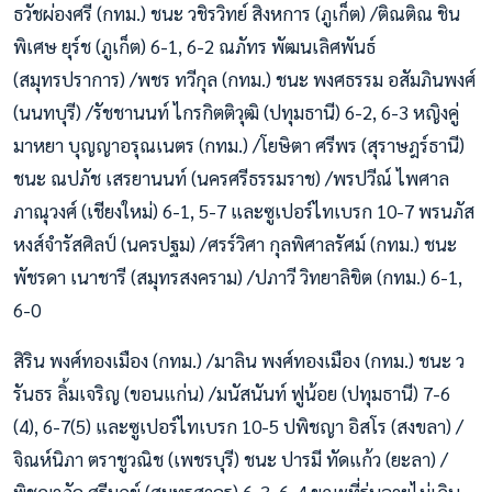
ธวัชผ่องศรี (กทม.) ชนะ วชิรวิทย์ สิงหการ (ภูเก็ต) /ติณติณ ชิน
พิเศษ ยุร์ช (ภูเก็ต) 6-1, 6-2 ณภัทร พัฒนเลิศพันธ์
(สมุทรปราการ) /พชร ทวีกุล (กทม.) ชนะ พงศธรรม อสัมภินพงศ์
(นนทบุรี) /รัชชานนท์ ไกรกิตติวุฒิ (ปทุมธานี) 6-2, 6-3 หญิงคู่
มาหยา บุญญาอรุณเนตร (กทม.) /โยษิตา ศรีพร (สุราษฎร์ธานี)
ชนะ ณปภัช เสรยานนท์ (นครศรีธรรมราช) /พรปวีณ์ ไพศาล
ภาณุวงศ์ (เชียงใหม่) 6-1, 5-7 และซูเปอร์ไทเบรก 10-7 พรนภัส
หงส์จำรัสศิลป์ (นครปฐม) /ศรร์วิศา กุลพิศาลรัศม์ (กทม.) ชนะ
พัชรดา เนาชารี (สมุทรสงคราม) /ปภาวี วิทยาลิขิต (กทม.) 6-1,
6-0
สิริน พงศ์ทองเมือง (กทม.) /มาลิน พงศ์ทองเมือง (กทม.) ชนะ ว
รันธร ลิ้มเจริญ (ขอนแก่น) /มนัสนันท์ ฟูน้อย (ปทุมธานี) 7-6
(4), 6-7(5) และซูเปอร์ไทเบรก 10-5 ปพิชญา อิสโร (สงขลา) /
จิณห์นิภา ตราชูวณิช (เพชรบุรี) ชนะ ปารมี ทัดแก้ว (ยะลา) /