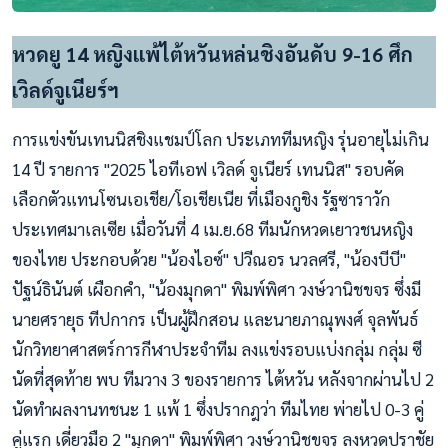
หวดยู 14 หญิงแพ้ไต้หวันหล่นชิงอันดับ 9-16 ศึก
เวิลด์จูเนียร์ฯ
การแข่งขันเทนนิสชิงแชมป์โลก ประเภททีมหญิง รุ่นอายุไม่เกิน
14 ปี รายการ "2025 ไอทีเอฟ เวิลด์ จูเนียร์ เทนนิส" รอบคัด
เลือกตัวแทนโซนเอเชีย/โอเชียเนีย ที่เมืองกูชิง รัฐซาราวัก
ประเทศมาเลเซีย เมื่อวันที่ 4 เม.ย.68 ทีมนักหวดเยาวชนหญิง
ของไทย ประกอบด้วย "น้องไอซ์" ปวีณอร นวลศรี, "น้องบีบี"
ปัฐน์ธินันต์ เผือกคำ, "น้องมุกดา" พิมพ์พิศา วงษ์วานิชขจร ซึ่งมี
นายศรายุธ ทีปกากร เป็นผู้ฝึกสอน และนายภาณุพงศ์ จุลพันธ์
นักวิทยาศาสตร์การกีฬาประจำทีม ลงแข่งรอบแบ่งกลุ่ม กลุ่ม ซี
นัดที่สุดท้าย พบ ทีมวาง 3 ของรายการ ไต้หวัน หลังจากผ่านไป 2
นัดทำผลงานทชนะ 1 แพ้ 1 ซึ่งปรากฎว่า ทีมไทย พ่ายไป 0-3 คู่
คู่แรก เดี่ยวมือ 2 "มุกดา" พิมพ์พิศา วงษ์วานิชขจร ลงหวดปราชัย