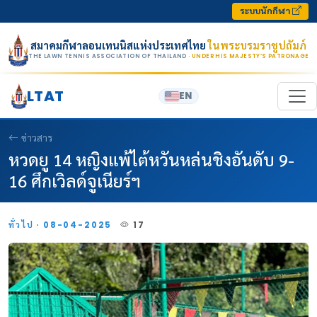
Skip to content
ระบบนักกีฬา
สมาคมกีฬาลอนเทนนิสแห่งประเทศไทย
ในพระบรมราชูปถัมภ์
THE LAWN TENNIS ASSOCIATION OF THAILAND
· UNDER HIS MAJESTY’S PATRONAGE
LTAT
EN
ข่าวสาร
หวดยู 14 หญิงแพ้ไต้หวันหล่นชิงอันดับ 9-
16 ศึกเวิลด์จูเนียร์ฯ
ทั่วไป · 08-04-2025
17