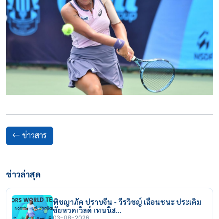
ข่าวสาร
ข่าวล่าสุด
พิชญาภัค ปราบจีน - วีรวิชญ์ เฉือนชนะ ประเดิม
ชัยหวดเวิลด์ เทนนิส…
03-08-2026