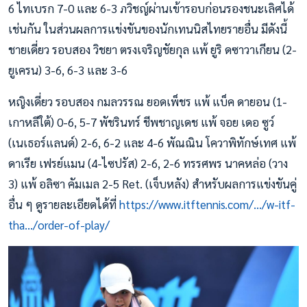
6 ไทเบรก 7-0 และ 6-3 ภวิชญ์ผ่านเข้ารอบก่อนรองชนะเลิศได้
เช่นกัน ในส่วนผลการแข่งขันของนักเทนนิสไทยรายอื่น มีดังนี้
ชายเดี่ยว รอบสอง วิชยา ตรงเจริญชัยกุล แพ้ ยูริ ดซาวาเกียน (2-
ยูเครน) 3-6, 6-3 และ 3-6
หญิงเดี่ยว รอบสอง กมลวรรณ ยอดเพ็ชร แพ้ แบ็ค ดายอน (1-
เกาหลีใต้) 0-6, 5-7 พัชรินทร์ ชีพชาญเดช แพ้ จอย เดอ ซูว์
(เนเธอร์แลนด์) 2-6, 6-2 และ 4-6 พัณณิน โควาพิทักษ์เทศ แพ้
ดาเรีย เฟรย์แมน (4-ไซปรัส) 2-6, 2-6 ทรรศพร นาคหล่อ (วาง
3) แพ้ อลิซา คัมเมล 2-5 Ret. (เจ็บหลัง) สำหรับผลการแข่งขันคู่
อื่น ๆ ดูรายละเอียดได้ที่
https://www.itftennis.com/.../w-itf-
tha.../order-of-play/