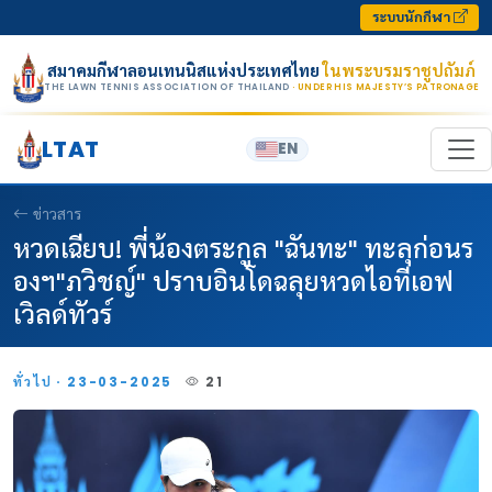
Skip to content
ระบบนักกีฬา
สมาคมกีฬาลอนเทนนิสแห่งประเทศไทย
ในพระบรมราชูปถัมภ์
THE LAWN TENNIS ASSOCIATION OF THAILAND
· UNDER HIS MAJESTY’S PATRONAGE
LTAT
EN
ข่าวสาร
หวดเฉียบ! พี่น้องตระกูล "ฉันทะ" ทะลุก่อนร
องฯ"ภวิชญ์" ปราบอินโดฉลุยหวดไอทีเอฟ
เวิลด์ทัวร์
ทั่วไป · 23-03-2025
21