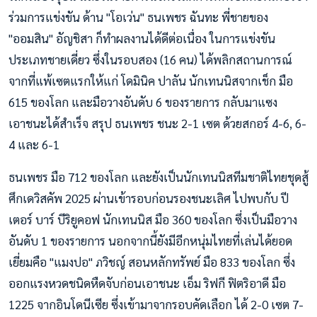
ร่วมการแข่งขัน ด้าน "โอเว่น" ธนเพชร ฉันทะ พี่ชายของ
"ออมสิน" อัญชิสา ก็ทำผลงานได้ดีต่อเนื่อง ในการแข่งขัน
ประเภทชายเดี่ยว ซึ่งในรอบสอง (16 คน) ได้พลิกสถานการณ์
จากที่แพ้เซตแรกให้แก่ โดมินิค ปาลัน นักเทนนิสจากเช็ก มือ
615 ของโลก และมือวางอันดับ 6 ของรายการ กลับมาแซง
เอาชนะได้สำเร็จ สรุป ธนเพชร ชนะ 2-1 เซต ด้วยสกอร์ 4-6, 6-
4 และ 6-1
ธนเพชร มือ 712 ของโลก และยังเป็นนักเทนนิสทีมชาติไทยชุดสู้
ศึกเดวิสคัพ 2025 ผ่านเข้ารอบก่อนรองชนะเลิศ ไปพบกับ ปี
เตอร์ บาร์ บีริยูคอฟ นักเทนนิส มือ 360 ของโลก ซึ่งเป็นมือวาง
อันดับ 1 ของรายการ นอกจากนี้ยังมีอีกหนุ่มไทยที่เล่นได้ยอด
เยี่ยมคือ "แมงปอ" ภวิชญ์ สอนหลักทรัพย์ มือ 833 ของโลก ซึ่ง
ออกแรงหวดชนิดหืดจับก่อนเอาชนะ เอ็ม ริฟกี ฟิตริอาดี มือ
1225 จากอินโดนีเซีย ซึ่งเข้ามาจากรอบคัดเลือก ได้ 2-0 เซต 7-