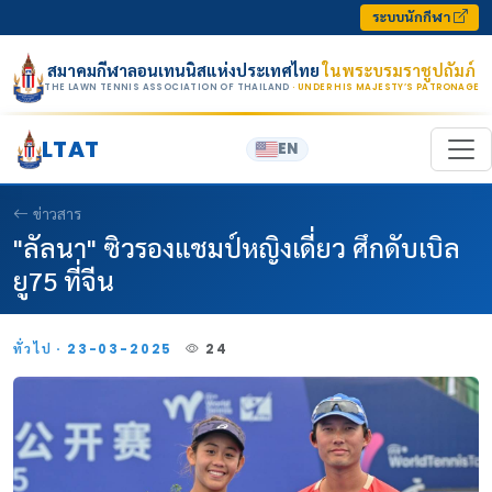
Skip to content
ระบบนักกีฬา
สมาคมกีฬาลอนเทนนิสแห่งประเทศไทย
ในพระบรมราชูปถัมภ์
THE LAWN TENNIS ASSOCIATION OF THAILAND
· UNDER HIS MAJESTY’S PATRONAGE
LTAT
EN
ข่าวสาร
"ลัลนา" ซิวรองแชมป์หญิงเดี่ยว ศึกดับเบิล
ยู75 ที่จีน
ทั่วไป · 23-03-2025
24