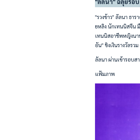
"ลัลนา" ฉลุยรอบ 8
"รวงข้าว" ลัลนา ธาร
ยหลิง นักเทนนิสจีน 
เทนนิสอาชีพหญิงนานาชา
อัน" ชิงเงินรางวัลรว
ลัลนา ผ่านเข้ารอบส
แฟ้มภาพ