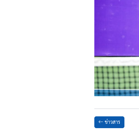
ข่าวสาร