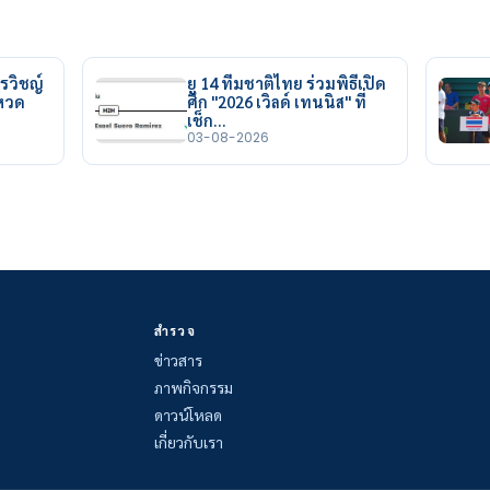
รวิชญ์
ยู 14 ทีมชาติไทย ร่วมพิธีเปิด
ยหวด
ศึก "2026 เวิลด์ เทนนิส" ที่
เช็ก…
03-08-2026
สำรวจ
ข่าวสาร
ภาพกิจกรรม
ดาวน์โหลด
เกี่ยวกับเรา