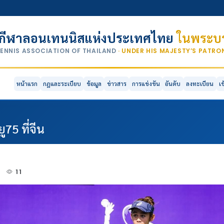
กีฬาลอนเทนนิสแห่งประเทศไทย
ในพระบร
TENNIS ASSOCIATION OF THAILAND
· UNDER HIS MAJESTY’S PATR
หน้าแรก
กฎและระเบียบ
ข้อมูล
ข่าวสาร
การแข่งขัน
อันดับ
ลงทะเบียน
เ
ู75 ที่จีน
5
11