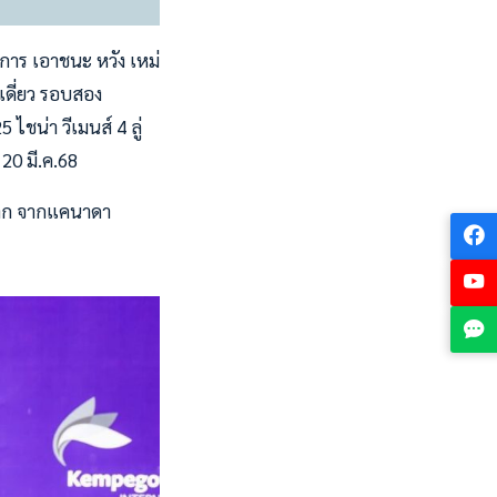
การ เอาชนะ หวัง เหม่
เดี่ยว รอบสอง
ไชน่า วีเมนส์ 4 ลู่
 20 มี.ค.68
โลก จากแคนาดา