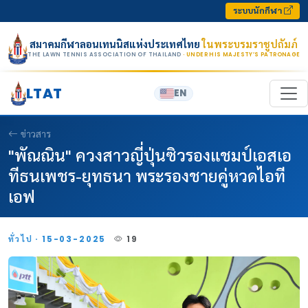
Skip to content
ระบบนักกีฬา
สมาคมกีฬาลอนเทนนิสแห่งประเทศไทย
ในพระบรมราชูปถัมภ์
THE LAWN TENNIS ASSOCIATION OF THAILAND
· UNDER HIS MAJESTY’S PATRONAGE
LTAT
EN
ข่าวสาร
"พัณณิน" ควงสาวญี่ปุ่นซิวรองแชมป์เอสเอ
ทีธนเพชร-ยุทธนา พระรองชายคู่หวดไอที
เอฟ
ทั่วไป · 15-03-2025
19