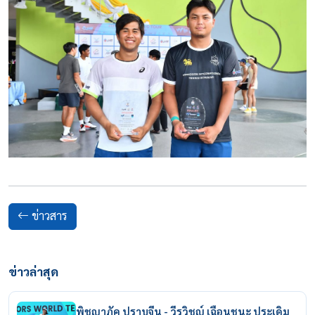
ข่าวสาร
ข่าวล่าสุด
พิชญาภัค ปราบจีน - วีรวิชญ์ เฉือนชนะ ประเดิม