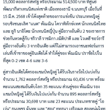
15,000 ดอลลาร์สหรัฐ หรือประมาณ 514,500 บาท ที่ศูนย์
พัฒนากีฬาเทนนิสแห่งชาติ เมืองทองธานี จ.นนทบุรี เมื่อวันที่
15 มี.ค. 2568 เข้าโค้งสุดท้ายของการแข่่งขัน ประเภทหญิงคู่
รอบชิงชนะเลิศ "แนต" พัณณิน โควาพิทักษ์เทศ นักเทนนิสไทย
และ ยูกิ นาอิโตะ นักเทนนิสญี่ปุ่น คู่มือวางอันดับ 2 ของรายการ
ช่วยกันหวดสู้กับ ชริวาลี ราชมิกา ภมิดิปาตี และ ไวเดฮี ชอว์ธารี
คู่มือวางอันดับ 3 จากอินเดีย แต่ก็ไม่สามารถเอาชนะฟอร์มการ
เล่นที่เข้าขาของคู่อินเดียได้ ทำให้คู่ของ พัณณิน ปราชัยไปใน
ที่สุด 0-2 เซต 4-6 และ 3-6
คู่สาวอินเดียได้ครองแชมป์หญิงคู่ ได้รับเงินรางวัลไปแบ่งกัน
จำนวน 1,762 ดอลลาร์สหรัฐ หรือประมาณ 60,436 บาท พร้อม
คะแนนสะสมอันดับโลก 35 คะแนน ส่วนคู่ของ พัณณิน รอง
แชมป์หญิงคู่ ได้รับเงินไปแบ่งกัน จำนวน 895 ดอลลาร์สหรัฐ
หรือประมาณ 30,698 บาท และ 23 คะแนน ประเภทชายคู่ "โอ
เว่น" ธนเพชร ฉันทะ และ "สอง" ยุทธนา เจริญผล สองหนุ่มไทย