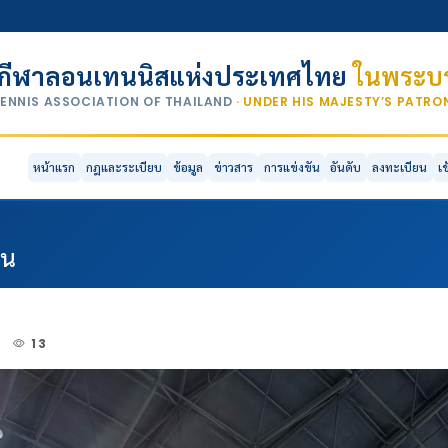
กีฬาลอนเทนนิสแห่งประเทศไทย
ในพระบร
TENNIS ASSOCIATION OF THAILAND
· UNDER HIS MAJESTY’S PATR
หน้าแรก
กฎและระเบียบ
ข้อมูล
ข่าวสาร
การแข่งขัน
อันดับ
ลงทะเบียน
เ
ีน
5
13