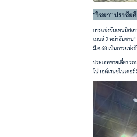
"วิชยา" ปราชัยศึ
การแข่งขันเทนนิสอาช
เมนส์ 2 หม่าอันซาน" 
มี.ค.68 เป็นการแข่ง
ประเภทชายเดี่ยว รอบ
โน่ เอห์เรนชไนเดอร์