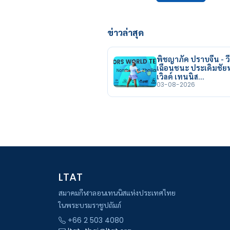
ข่าวล่าสุด
พิชญาภัค ปราบจีน - วี
เฉือนชนะ ประเดิมชั
เวิลด์ เทนนิส…
03-08-2026
LTAT
สมาคมกีฬาลอนเทนนิสแห่งประเทศไทย
ในพระบรมราชูปถัมภ์
+66 2 503 4080