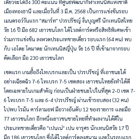
เดี่ยวจะได้ถึง 300 คะแนน ที่ศูนย์พัฒนากีฬาเทนนิสแห่งชาติ
เมืองทองธานี และเมื่อวันที่ 3 มี.ค. 2568 เป็นการแข่งขันรอบ
เมนดรอว์วันแรก "สมาร์ท" ปวรปรัชญ์ งั่นบุญศรี นักเทนนิสไทย
วัย 16 ปี มือ 682 เยาวชนโลก ได้ไวลด์การ์ดหรือสิทธิพิเศษเข้า
ร่วมการแข่งขัน ลงหวดประเภทชายเดี่ยว รอบแรก (64 คน) พบ
กับ เอโตะ โคมาดะ นักเทนนิสญี่ปุ่น วัย 16 ปี ที่เข้ามาจากรอบ
คัดเลือก มือ 230 เยาวชนโลก
เซตแรก เกมยื้อถึงไทเบรกและเป็น ปวรปรัชญ์ ที่เอาชนะได้
อย่างเฉียดฉิว 7-6 ไทเบรก 7-5 เซตสอง เยาวชนไทยยังทำได้ดี
โดยเฉพาะในเกมสำคัญ ก่อนเป็นฝ่ายชนะไปในที่สุด 2-0 เซต 7-
6 ไทเบรก 7-5 และ 6-4 ปวรปรัชญ์ ผ่านเข้ารอบสอง (32 คน)
ไปพบ โรมัน คาร์ลามอฟ มือวางอันดับ 12 ของรายการ และมือ
77 เยาวชนโลก อีกหนึ่งเยาวชนชายไทยที่ทำผลงานได้ดีใน
ประเภทชายเดี่ยวคือ "เปนเน่" เปน จารุศร นักเทนนิสวัย 17 ปี
มือ 186 เยาวชนโลก ซึ่งได้ไวลด์การ์ดลงสนาม และในรอบแรก