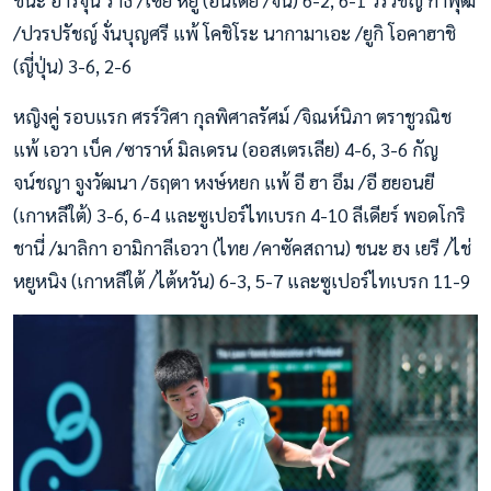
ชนะ อาร์จุน ราธี /เซี่ย หยู (อินเดีย /จีน) 6-2, 6-1 วีรวิชญ์ กำพุฒ
/ปวรปรัชญ์ งั่นบุญศรี แพ้ โคชิโระ นากามาเอะ /ยูกิ โอคาฮาชิ
(ญี่ปุ่น) 3-6, 2-6
หญิงคู่ รอบแรก ศรร์วิศา กุลพิศาลรัศม์ /จิณห์นิภา ตราชูวณิช
แพ้ เอวา เบ็ค /ซาราห์ มิลเดรน (ออสเตรเลีย) 4-6, 3-6 กัญ
จน์ชญา จูงวัฒนา /ธฤตา หงษ์หยก แพ้ อี ฮา อึม /อี ฮยอนยี
(เกาหลีใต้) 3-6, 6-4 และซูเปอร์ไทเบรก 4-10 ลีเดียร์ พอดโกริ
ชานี่ /มาลิกา อามิกาลีเอวา (ไทย /คาซัคสถาน) ชนะ ฮง เยรี /ไช่
หยูหนิง (เกาหลีใต้ /ไต้หวัน) 6-3, 5-7 และซูเปอร์ไทเบรก 11-9