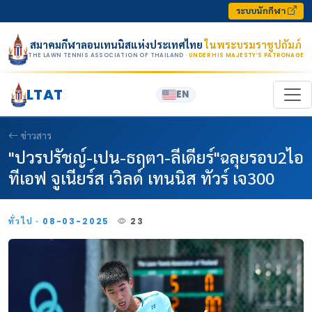
Skip to content
ระบบนักกีฬา
สมาคมกีฬาลอนเทนนิสแห่งประเทศไทย
ในพระบรมราชูปถัมภ์
THE LAWN TENNIS ASSOCIATION OF THAILAND
· UNDER HIS MAJESTY’S PATRONAGE
LTAT
EN
ข่าวสาร
"ปวรปรัชญ์-เปน-ธฤตา-ลีเดียร์"ฉลุยรอบ2ไอ
ทีเอฟ จูเนียร์ส เวิลด์ เทนนิส ทัวร์ เจ300
ทั่วไป · 08-03-2025
23