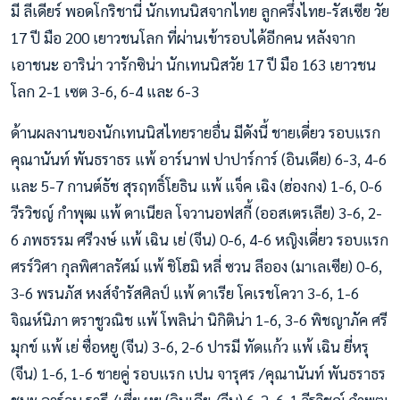
มี ลีเดียร์ พอดโกริชานี่ นักเทนนิสจากไทย ลูกครึ่งไทย-รัสเซีย วัย
17 ปี มือ 200 เยาวชนโลก ที่ผ่านเข้ารอบได้อีกคน หลังจาก
เอาชนะ อาริน่า วารักซิน่า นักเทนนิสวัย 17 ปี มือ 163 เยาวชน
โลก 2-1 เซต 3-6, 6-4 และ 6-3
ด้านผลงานของนักเทนนิสไทยรายอื่น มีดังนี้ ชายเดี่ยว รอบแรก
คุณานันท์ พันธราธร แพ้ อาร์นาฟ ปาปาร์การ์ (อินเดีย) 6-3, 4-6
และ 5-7 กานต์ธัช สุรฤทธิ์โยธิน แพ้ แจ็ค เฉิง (ฮ่องกง) 1-6, 0-6
วีรวิชญ์ กำพุฒ แพ้ ดาเนียล โจวานอฟสกี้ (ออสเตรเลีย) 3-6, 2-
6 ภพธรรม ศรีวงษ์ แพ้ เฉิน เย่ (จีน) 0-6, 4-6 หญิงเดี่ยว รอบแรก
ศรร์วิศา กุลพิศาลรัศม์ แพ้ ชิโฮมิ หลี่ ซวน ลีออง (มาเลเซีย) 0-6,
3-6 พรนภัส หงส์จำรัสศิลป์ แพ้ ดาเรีย โคเรชโควา 3-6, 1-6
จิณห์นิภา ตราชูวณิช แพ้ โพลิน่า นิกิติน่า 1-6, 3-6 พิชญาภัค ศรี
มุกข์ แพ้ เย่ ซื่อหยู (จีน) 3-6, 2-6 ปารมี ทัดแก้ว แพ้ เฉิน ยี่หรุ
(จีน) 1-6, 1-6 ชายคู่ รอบแรก เปน จารุศร /คุณานันท์ พันธราธร