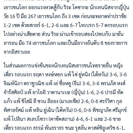
เยาวชนโลก ออกแรงหวดสู้กับ ริระ โคซากะ นักเทนนิสจากญี่ปุ่น
วัย 16 ปี มือ 267 เยาวชนโลก ถึง 3 เซต ก่อนจะพลาดท่าปราชัย
1-2 เซต ด้วยสกอร์ 6-1, 2-6 และ 6-7 ไทเบรก 5-7 ตกรอบแรก
ไปอย่างน่าเสียดาย ส่วน ริระ ผ่านเข้ารอบสองไปพบกับ มายัน
ลารอน มือ 74 เยาวชนโลก และเป็นมือวางอันดับ 8 ของรายการ
จากอิสราเอล
ในส่วนผลการแข่งขันของนักเทนนิสเยาวชนไทยรายอื่น หญิง
เดี่ยว รอบแรก ธฤตา หงษ์หยก แพ้ ไซ่ ยู่หนิง (ไต้หวัน) 3-6, 3-6
จิณห์นิภา ตราชูวณิช แพ้ เย่ ซื่อหยู (จีน) 3-6, 3-6 พรนภัส หงส์
จำรัสศิลป์ แพ้ อาโออิ วาตานาเบะ (ญี่ปุ่น) 1-6, 2-6 ปารมี ทัด
แก้ว แพ้ ชิโฮมิ ลี ซวน ลีออง (มาเลเซีย) 2-6, 0-6 ศรร์วิศา กุล
พิศาลรัศม์ แพ้ หลิน ยู่เฉิน (ไต้หวัน) 0-6, 0-6 พิชญาภัค ศรีมุกข์
แพ้ โปลินา สเลปโซวา (คาซัคสถาน) 4-6, 6-1 และ 2-6 ชาย
เดี่ยว รอบแรก ธรรม์ พันธราธร ชนะ รุสลัน คาสต์ซิอูเควิช 6-1,