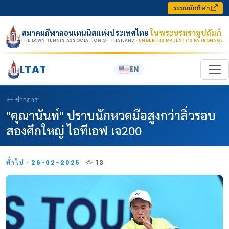
Skip to content
ระบบนักกีฬา
สมาคมกีฬาลอนเทนนิสแห่งประเทศไทย
ในพระบรมราชูปถัมภ์
THE LAWN TENNIS ASSOCIATION OF THAILAND
· UNDER HIS MAJESTY’S PATRONAGE
LTAT
EN
ข่าวสาร
"คุณานันท์" ปราบนักหวดมือสูงกว่าลิ่วรอบ
สองศึกใหญ่ ไอทีเอฟ เจ200
ทั่วไป · 26-02-2025
13