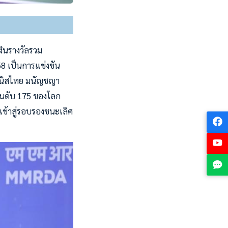
งินรางวัลรวม
68 เป็นการแข่งขัน
นนิสไทย มนัญชญา
อันดับ 175 ของโลก
นเข้าสู่รอบรองชนะเลิศ