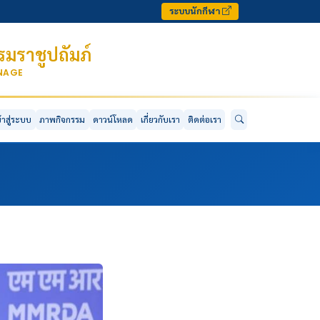
ระบบนักกีฬา
มราชูปถัมภ์
ONAGE
ข้าสู่ระบบ
ภาพกิจกรรม
ดาวน์โหลด
เกี่ยวกับเรา
ติดต่อเรา