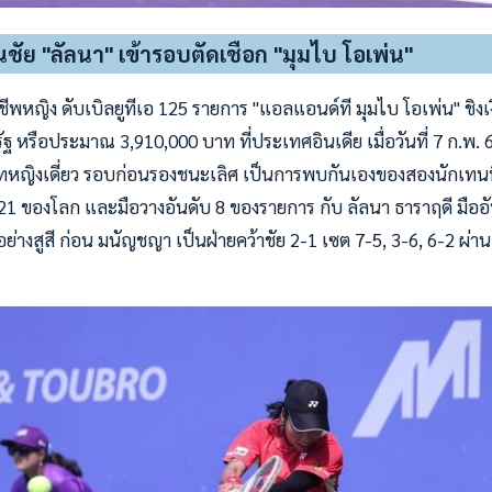
ชัย "ลัลนา" เข้ารอบตัดเชือก "มุมไบ โอเพ่น"
ีพหญิง ดับเบิลยูทีเอ 125 รายการ "แอลแอนด์ที มุมไบ โอเพ่น" ชิงเ
 หรือประมาณ 3,910,000 บาท ที่ประเทศอินเดีย เมื่อวันที่ 7 ก.พ. 
ทหญิงเดี่ยว รอบก่อนรองชนะเลิศ เป็นการพบกันเองของสองนักเท
 121 ของโลก และมือวางอันดับ 8 ของรายการ กับ ลัลนา ธาราฤดี มือ
่างสูสี ก่อน มนัญชญา เป็นฝ่ายคว้าชัย 2-1 เซต 7-5, 3-6, 6-2 ผ่า