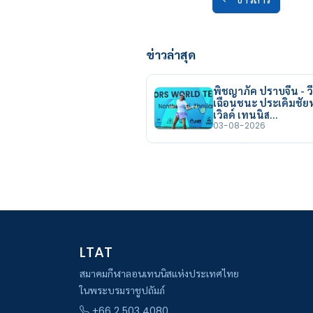
ข่าวล่าสุด
พิชญาภัค ปราบจีน - วี
เฉือนชนะ ประเดิมชั
เวิลด์ เทนนิส…
03-08-2026
LTAT
สมาคมกีฬาลอนเทนนิสแห่งประเทศไทย
ในพระบรมราชูปถัมภ์
+66 2 503 4080