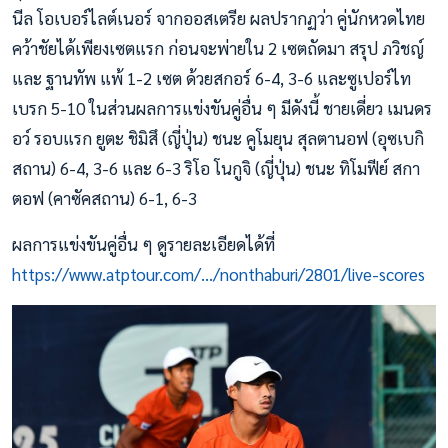
นีล โอเบอร์ไลต์เนอร์ จากออสเตรีย ผลปรากฏว่า คู่นักหวดไทย
คว้าชัยได้เพียงเซตแรก ก่อนจะพ่ายใน 2 เซตถัดมา สรุป ภวิชญ์
และ ฐานทัพ แพ้ 1-2 เซต ด้วยสกอร์ 6-4, 3-6 และซูเปอร์ไท
เบรก 5-10 ในส่วนผลการแข่งขันคู่อื่น ๆ มีดังนี้ ชายเดี่ยว เมนดร
อว์ รอบแรก ยูตะ ชิมิสึ (ญี่ปุ่น) ชนะ คูโมยุน สุลตานอฟ (อุซเบกิ
สถาน) 6-4, 3-6 และ 6-3 ริโอ โนกูจิ (ญี่ปุ่น) ชนะ ทิโมฟีย์ สกา
ตอฟ (คาซัคสถาน) 6-1, 6-3
ผลการแข่งขันคู่อื่น ๆ ดูรายละเอียดได้ที่
https://www.atptour.com/.../nonthaburi/2801/live-scores