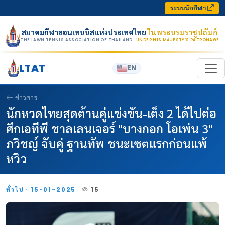
Skip to content
ระบบนักกีฬา
สมาคมกีฬาลอนเทนนิสแห่งประเทศไทย
ในพระบรมราชูปถัมภ์
THE LAWN TENNIS ASSOCIATION OF THAILAND
· UNDER HIS MAJESTY’S PATRONAGE
LTAT
EN
ข่าวสาร
นักหวดไทยสุดต้านคู่แข่งขัน-เต็ง 2 ได้ไปต่อ
ศึกเอทีพี ชาลเลนเจอร์ "บางกอก โอเพ่น 3"
ภวิชญ์ จับคู่ ฐานทัพ ชนะเซตแรกก่อนแพ้
หวิว
ทั่วไป · 15-01-2025
15