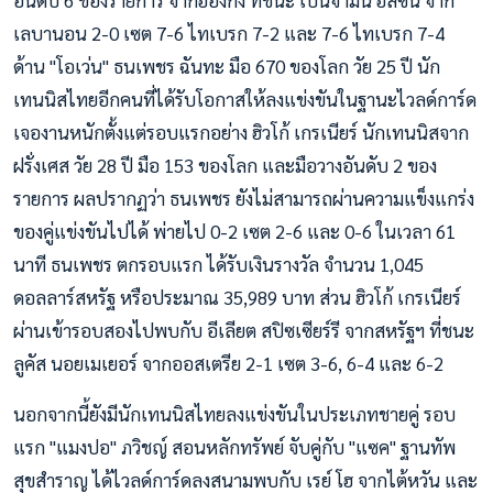
อันดับ 6 ของรายการ จากฮ่องกง ที่ชนะ เบนจามิน ฮัสซัน จาก
เลบานอน 2-0 เซต 7-6 ไทเบรก 7-2 และ 7-6 ไทเบรก 7-4
ด้าน "โอเว่น" ธนเพชร ฉันทะ มือ 670 ของโลก วัย 25 ปี นัก
เทนนิสไทยอีกคนที่ได้รับโอกาสให้ลงแข่งขันในฐานะไวลด์การ์ด
เจองานหนักตั้งแต่รอบแรกอย่าง ฮิวโก้ เกรเนียร์ นักเทนนิสจาก
ฝรั่งเศส วัย 28 ปี มือ 153 ของโลก และมือวางอันดับ 2 ของ
รายการ ผลปรากฏว่า ธนเพชร ยังไม่สามารถผ่านความแข็งแกร่ง
ของคู่แข่งขันไปได้ พ่ายไป 0-2 เซต 2-6 และ 0-6 ในเวลา 61
นาที ธนเพชร ตกรอบแรก ได้รับเงินรางวัล จำนวน 1,045
ดอลลาร์สหรัฐ หรือประมาณ 35,989 บาท ส่วน ฮิวโก้ เกรเนียร์
ผ่านเข้ารอบสองไปพบกับ อีเลียต สปิซเซียร์รี จากสหรัฐฯ ที่ชนะ
ลูคัส นอยเมเยอร์ จากออสเตรีย 2-1 เซต 3-6, 6-4 และ 6-2
นอกจากนี้ยังมีนักเทนนิสไทยลงแข่งขันในประเภทชายคู่ รอบ
แรก "แมงปอ" ภวิชญ์ สอนหลักทรัพย์ จับคู่กับ "แซค" ฐานทัพ
สุขสำราญ ได้ไวลด์การ์ดลงสนามพบกับ เรย์ โฮ จากไต้หวัน และ