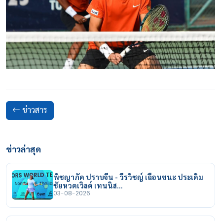
ข่าวสาร
ข่าวล่าสุด
พิชญาภัค ปราบจีน - วีรวิชญ์ เฉือนชนะ ประเดิม
ชัยหวดเวิลด์ เทนนิส…
03-08-2026