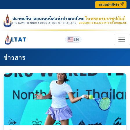
Skip to content
ระบบนักกีฬา
สมาคมกีฬาลอนเทนนิสแห่งประเทศไทย
ในพระบรมราชูปถัมภ์
THE LAWN TENNIS ASSOCIATION OF THAILAND
· UNDER HIS MAJESTY’S PATRONAGE
LTAT
EN
ข่าวสาร