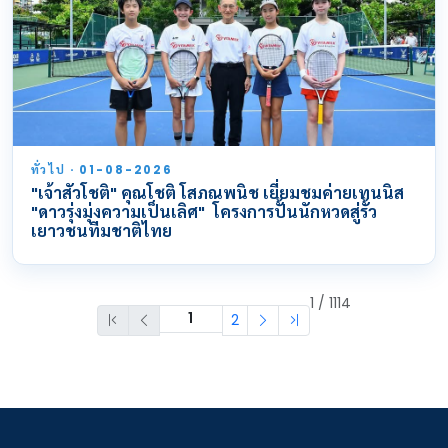
ทั่วไป · 01-08-2026
"เจ้าสัวโชติ" คุณโชติ โสภณพนิช เยี่ยมชมค่ายเทนนิส
"ดาวรุ่งมุ่งความเป็นเลิศ" โครงการปั้นนักหวดสู่รั้ว
เยาวชนทีมชาติไทย
1 / 1114
2