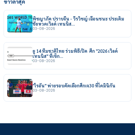
ข่าวล่าสุด
พิชญาภัค ปราบจีน - วีรวิชญ์ เฉือนชนะ ประเดิม
ชัยหวดเวิลด์ เทนนิส…
03-08-2026
ยู 14 ทีมชาติไทย ร่วมพิธีเปิด ศึก "2026 เวิลด์
เทนนิส" ที่เช็ก…
03-08-2026
"ไรอัน" พ่ายรอบคัดเลือกศึกเจ30 ที่โดมินิกัน
03-08-2026