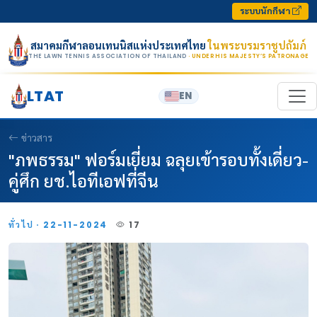
Skip to content
ระบบนักกีฬา
สมาคมกีฬาลอนเทนนิสแห่งประเทศไทย
ในพระบรมราชูปถัมภ์
THE LAWN TENNIS ASSOCIATION OF THAILAND
· UNDER HIS MAJESTY’S PATRONAGE
LTAT
EN
ข่าวสาร
"ภพธรรม" ฟอร์มเยี่ยม ฉลุยเข้ารอบทั้งเดี่ยว-
คู่ศึก ยช.ไอทีเอฟที่จีน
ทั่วไป · 22-11-2024
17