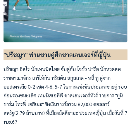
"ปรัชญา" พ่ายชายคู่ศึกชาลเลนเจอร์ที่ญี่ปุ่น
ปรัชญา อิสโร นักเทนนิสไทย จับคู่กับ โจชัว ปารีส นักหวดสห
ราชอาณาจักร แพ้ให้กับ ทริสตัน สกูลเกต - หลี่ ทู คู่จาก
ออสเตรเลีย 0-2 เซต 4-6, 5-7 ในการแข่งขันประเภทชายคู่ รอบ
ก่อนรองชนะเลิศ เทนนิสเอทีพี ชาลเลนเจอร์ทัวร์ รายการ "ยูนิ
ชาร์ม โทรฟี่ เอฮิเมะ" ชิงเงินรางวัลรวม 82,000 ดอลลาร์
สหรัฐ(2.79 ล้านบาท) ที่เมืองมัตสึยามะ ประเทศญี่ปุ่น เมื่อวันที่ 7
พ.ย.67