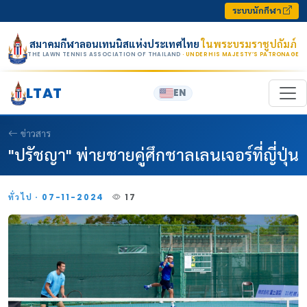
Skip to content
ระบบนักกีฬา
สมาคมกีฬาลอนเทนนิสแห่งประเทศไทย
ในพระบรมราชูปถัมภ์
THE LAWN TENNIS ASSOCIATION OF THAILAND
· UNDER HIS MAJESTY’S PATRONAGE
LTAT
EN
ข่าวสาร
"ปรัชญา" พ่ายชายคู่ศึกชาลเลนเจอร์ที่ญี่ปุ่น
ทั่วไป · 07-11-2024
17