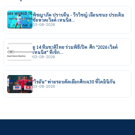
พิชญาภัค ปราบจีน - วีรวิชญ์ เฉือนชนะ ประเดิม
ชัยหวดเวิลด์ เทนนิส…
03-08-2026
ยู 14 ทีมชาติไทย ร่วมพิธีเปิด ศึก "2026 เวิลด์
เทนนิส" ที่เช็ก…
03-08-2026
"ไรอัน" พ่ายรอบคัดเลือกศึกเจ30 ที่โดมินิกัน
03-08-2026