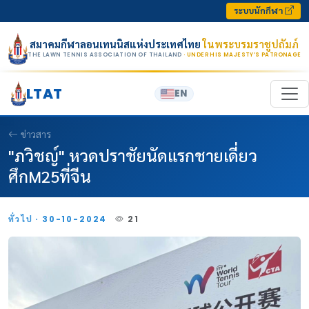
Skip to content
ระบบนักกีฬา
สมาคมกีฬาลอนเทนนิสแห่งประเทศไทย
ในพระบรมราชูปถัมภ์
THE LAWN TENNIS ASSOCIATION OF THAILAND
· UNDER HIS MAJESTY’S PATRONAGE
LTAT
EN
ข่าวสาร
"ภวิชญ์" หวดปราชัยนัดแรกชายเดี่ยว
ศึกM25ที่จีน
ทั่วไป · 30-10-2024
21