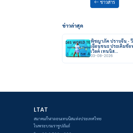
ข่าวสาร
ข่าวล่าสุด
พิชญาภัค ปราบจีน - วี
เฉือนชนะ ประเดิมชั
เวิลด์ เทนนิส…
03-08-2026
LTAT
สมาคมกีฬาลอนเทนนิสแห่งประเทศไทย
ในพระบรมราชูปถัมภ์