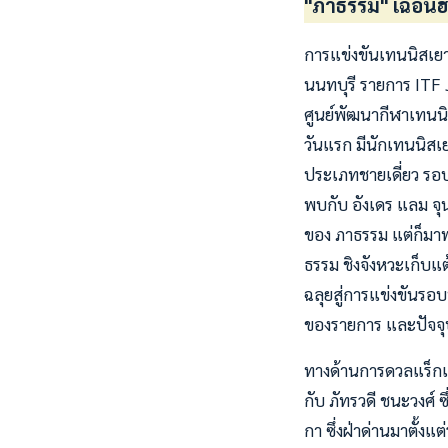
"ภาธรรม" เฉือนฮ
การแข่งขันเทนนิสเยา
นนทบุรี รายการ ITF Ju
ศูนย์พัฒนากีฬาเทนนิส
วันแรก มีนักเทนนิสเ
ประเภทชายเดี่ยว รอบ
พบกับ อังเดร แลม จุ
ของ ภาธรรม แต่ก็มา
ธรรม ชิงจังหวะเก็บแ
ฉลุยสู่การแข่งขันรอบ
ของรายการ และปัจจุ
ทางด้านการดวลแร็กเ
กับ ภัทรวดี ชนะวงศ์ ซ
กา ซึ่งฝ่าด่านมาตั้ง