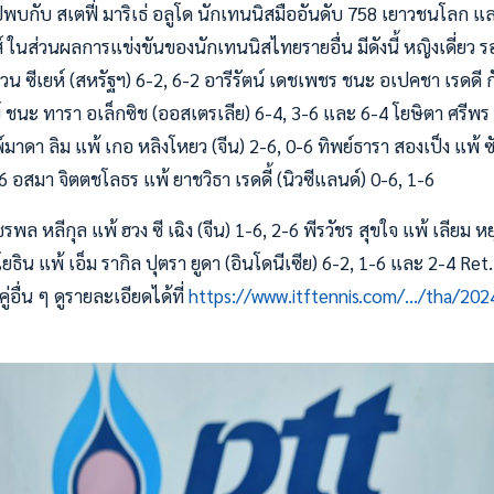
ปพบกับ สเตฟี่ มาริเธ่ อลูโด นักเทนนิสมืออันดับ 758 เยาวชนโลก แ
์ ในส่วนผลการแข่งขันของนักเทนนิสไทยรายอื่น มีดังนี้ หญิงเดี่ยว
วน ซีเยห์ (สหรัฐฯ) 6-2, 6-2 อารีรัตน์ เดชเพชร ชนะ อเปคชา เรดดี กั
์ ชนะ ทารา อเล็กซิช (ออสเตรเลีย) 6-4, 3-6 และ 6-4 โยษิตา ศรีพร
พ์มาดา ลิม แพ้ เกอ หลิงโหยว (จีน) 2-6, 0-6 ทิพย์ธารา สองเป็ง แพ้ 
6 อสมา จิตตชโลธร แพ้ ยาชวิธา เรดดี้ (นิวซีแลนด์) 0-6, 1-6
พล หลีกุล แพ้ ฮวง ซี เฉิง (จีน) 1-6, 2-6 พีรวัชร สุขใจ แพ้ เลียม หย
โยธิน แพ้ เอ็ม รากิล ปุตรา ยูดา (อินโดนีเซีย) 6-2, 1-6 และ 2-4 Ret
อื่น ๆ ดูรายละเอียดได้ที่
https://www.itftennis.com/.../tha/202