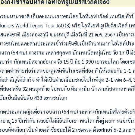
่องกงเข้ารอบหวดไอทีเอฟจูเนียร์สเวิลด์เจ60
วชนนานาชาติ เก็บคะแนนเยาวชนโลก ไอทีเอฟ เวิลด์ เทนนิส ทัวร์ จ
niors World Tennis Tour J60 (3) หรือ ไอทีเอฟ จูเนียร์ส เวิลด์ เทนนิ
แห่งชาติ เมืองทองธานี จ.นนทบุรี เมื่อวันที่ 21 ต.ค. 2567 เป็นกา
ยาวชนไทยและต่างประเทศเข้าร่วมชิงชัยเป็นจำนวนมาก ไฮไลท์ประจำ
แรก (64 คน) ภาธรรม เหล่าสกุลพร นักเทนนิสหนุ่มไทย วัย 17 ปี ม
นบาร์ต นักเทนนิสจากฮ่องกง วัย 15 ปี มือ 1,990 เยาวชนโลก โดยเ
พลาดท่าพ่ายฟอร์มสดของคู่แข่งขันในเซตที่สอง ทำให้เสมอกัน 1-1
ต้มสำคัญได้สำเร็จ ทำให้เป็นฝ่ายเฉือนชนะไปในที่สุด 2-1 เซต 6-4
ที่สอง หรือ 32 คนสุดท้าย ไปพบกับ คิม ดงมิน นักเทนนิสจากเกาหลีใ
บันเป็นมืออันดับ 438 เยาวชนโลก
กตประเภทหญิงเดี่ยว รอบแรก (64 คน) ระหว่างนักเทนนิสไทยด้วยกั
ึ่งอายุ 15 ปีเท่ากัน และยังไม่มีอันดับเยาวชนโลกทั้งคู่ ผลการแข่งขั
แต่รอบคัดเลือก เป็นฝ่ายคว้าชัยชนะได้ 2 เซตรวด ด้วยสกอร์ 6-2 และ