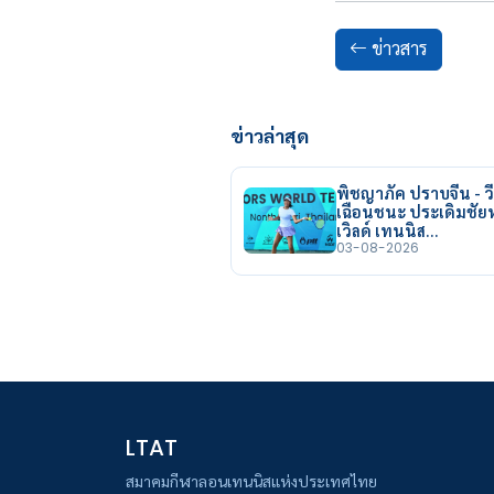
ข่าวสาร
ข่าวล่าสุด
พิชญาภัค ปราบจีน - วี
เฉือนชนะ ประเดิมชั
เวิลด์ เทนนิส…
03-08-2026
LTAT
สมาคมกีฬาลอนเทนนิสแห่งประเทศไทย