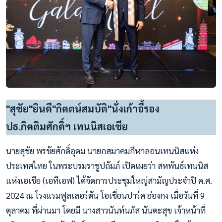
"สุชัย"ยินดี"กิตตน์สมบัติ"นั่งเก้าอี้รอง
ปธ.กิตติมศักดิ์ฯ เทนนิสเอเชีย
นายสุชัย พรชัยศักดิ์อุดม นายกสมาคมกีฬาลอนเทนนิสแห่ง
ประเทศไทย ในพระบรมราชูปถัมภ์ เปิดเผยว่า สหพันธ์เทนนิส
แห่งเอเชีย (เอทีเอฟ) ได้จัดการประชุมใหญ่สามัญประจำปี ค.ศ.
2024 ณ โรงแรมฟูลเลอร์ตัน โอเชี่ยนปาร์ค ฮ่องกง เมื่อวันที่ 9
ตุลาคม ที่ผ่านมา โดยมี นางสาวนันท์นภัส นันตะสุข เจ้าหน้าที่