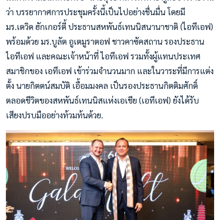
ว่า บรรยากาศการประชุมครั้งนี้เป็นไปอย่างชื่นมื่น โดยมี
มร.เดวิด ฮักเกอร์ตี้ ประธานสหพันธ์เทนนิสนานาชาติ (ไอทีเอฟ)
พร้อมด้วย มร.บูลัต อูเตมูราตอฟ ชาวคาซัคสถาน รองประธาน
ไอทีเอฟ และคณะเจ้าหน้าที่ ไอทีเอฟ รวมทั้งผู้แทนประเทศ
สมาชิกของ เอทีเอฟ เข้าร่วมจำนวนมาก และในวาระที่มีการแต่ง
ตั้ง นายกิตตน์สมบัติ เอื้อมมงคล เป็นรองประธานกิตติมศักดิ์
ตลอดชีวิตของสหพันธ์เทนนิสแห่งเอเชีย (เอทีเอฟ) ยังได้รับ
เสียงปรบมืออย่างท้วมท้นด้วย.