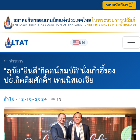
Skip to content
ระบบนักกีฬา
สมาคมกีฬาลอนเทนนิสแห่งประเทศไทย
ในพระบรมราชูปถัมภ์
THE LAWN TENNIS ASSOCIATION OF THAILAND
· UNDER HIS MAJESTY’S PATRONAGE
LTAT
EN
ข่าวสาร
"สุชัย"ยินดี"กิตตน์สมบัติ"นั่งเก้าอี้รอง
ปธ.กิตติมศักดิ์ฯ เทนนิสเอเชีย
ทั่วไป · 12-10-2024
19