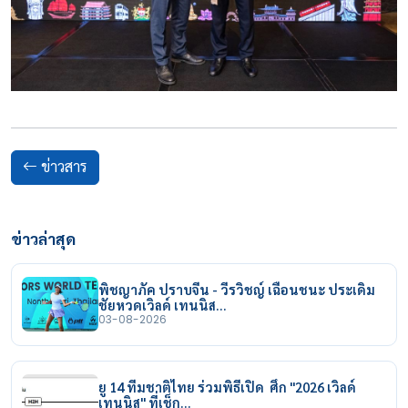
ข่าวสาร
ข่าวล่าสุด
พิชญาภัค ปราบจีน - วีรวิชญ์ เฉือนชนะ ประเดิม
ชัยหวดเวิลด์ เทนนิส…
03-08-2026
ยู 14 ทีมชาติไทย ร่วมพิธีเปิด ศึก "2026 เวิลด์
เทนนิส" ที่เช็ก…