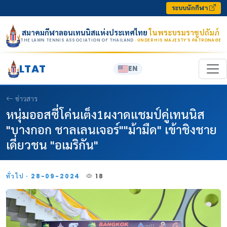
Skip to content
ระบบนักกีฬา
สมาคมกีฬาลอนเทนนิสแห่งประเทศไทย
ในพระบรมราชูปถัมภ์
THE LAWN TENNIS ASSOCIATION OF THAILAND
· UNDER HIS MAJESTY’S PATRONAGE
LTAT
EN
ข่าวสาร
หนุ่มออสซี่โค่นเต็ง1ผงาดแชมป์คู่เทนนิส
"บางกอก ชาลเลนเจอร์""ม้ามืด" เข้าชิงชาย
เดี่ยวชน "อเมริกัน"
ทั่วไป · 28-09-2024
18