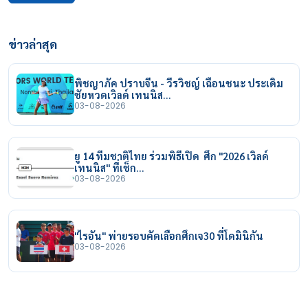
ข่าวล่าสุด
พิชญาภัค ปราบจีน - วีรวิชญ์ เฉือนชนะ ประเดิม
ชัยหวดเวิลด์ เทนนิส…
03-08-2026
ยู 14 ทีมชาติไทย ร่วมพิธีเปิด ศึก "2026 เวิลด์
เทนนิส" ที่เช็ก…
03-08-2026
"ไรอัน" พ่ายรอบคัดเลือกศึกเจ30 ที่โดมินิกัน
03-08-2026