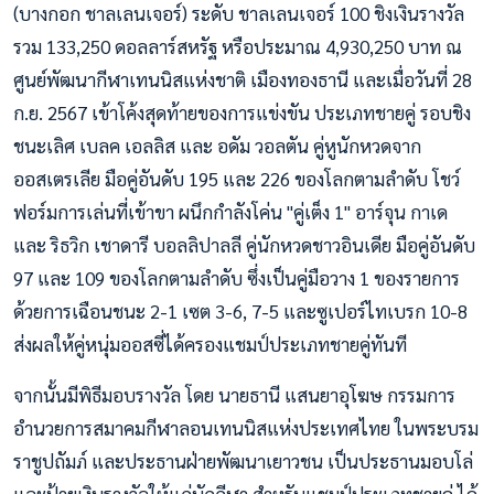
(บางกอก ชาลเลนเจอร์) ระดับ ชาลเลนเจอร์ 100 ชิงเงินรางวัล
รวม 133,250 ดอลลาร์สหรัฐ หรือประมาณ 4,930,250 บาท ณ
ศูนย์พัฒนากีฬาเทนนิสแห่งชาติ เมืองทองธานี และเมื่อวันที่ 28
ก.ย. 2567 เข้าโค้งสุดท้ายของการแข่งขัน ประเภทชายคู่ รอบชิง
ชนะเลิศ เบลค เอลลิส และ อดัม วอลตัน คู่หูนักหวดจาก
ออสเตรเลีย มือคู่อันดับ 195 และ 226 ของโลกตามลำดับ โชว์
ฟอร์มการเล่นที่เข้าขา ผนึกกำลังโค่น "คู่เต็ง 1" อาร์จุน กาเด
และ ริธวิก เชาดารี บอลลิปาลลี คู่นักหวดชาวอินเดีย มือคู่อันดับ
97 และ 109 ของโลกตามลำดับ ซึ่งเป็นคู่มือวาง 1 ของรายการ
ด้วยการเฉือนชนะ 2-1 เซต 3-6, 7-5 และซูเปอร์ไทเบรก 10-8
ส่งผลให้คู่หนุ่มออสซี่ได้ครองแชมป์ประเภทชายคู่ทันที
จากนั้นมีพิธีมอบรางวัล โดย นายธานี แสนยาอุโฆษ กรรมการ
อำนวยการสมาคมกีฬาลอนเทนนิสแห่งประเทศไทย ในพระบรม
ราชูปถัมภ์ และประธานฝ่ายพัฒนาเยาวชน เป็นประธานมอบโล่