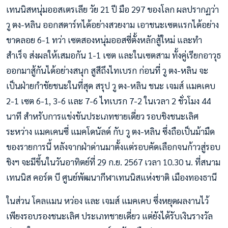
เทนนิสหนุ่มออสเตรเลีย วัย 21 ปี มือ 297 ของโลก ผลปรากฏว่า
วู ตง-หลิน ออกสตาร์ทได้อย่างสวยงาม เอาชนะเซตแรกได้อย่าง
ขาดลอย 6-1 ทว่า เซตสองหนุ่มออสซี่ตั้งหลักสู้ใหม่ และทำ
สำเร็จ ส่งผลให้เสมอกัน 1-1 เซต และในเซตสาม ทั้งคู่เรียกอาวุธ
ออกมาสู้กันได้อย่างสนุก สูสีถึงไทเบรก ก่อนที่ วู ตง-หลิน จะ
เป็นฝ่ายกำชัยชนะในที่สุด สรุป วู ตง-หลิน ชนะ เจมส์ แมคเคบ
2-1 เซต 6-1, 3-6 และ 7-6 ไทเบรก 7-2 ในเวลา 2 ชั่วโมง 44
นาที สำหรับการแข่งขันประเภทชายเดี่ยว รอบชิงชนะเลิศ
ระหว่าง แมคเคนซี่ แมคโดนัลด์ กับ วู ตง-หลิน ซึ่งถือเป็นม้ามืด
ของรายการนี้ หลังจากฝ่าด่านมาตั้งแต่รอบคัดเลือกจนก้าวสู่รอบ
ชิงฯ จะมีขึ้นในวันอาทิตย์ที่ 29 ก.ย. 2567 เวลา 10.30 น. ที่สนาม
เทนนิส คอร์ต บี ศูนย์พัฒนากีฬาเทนนิสแห่งชาติ เมืองทองธานี
ในส่วน โคลแมน หว่อง และ เจมส์ แมคเคบ ซึ่งหยุดผลงานไว้
เพียงรอบรองชนะเลิศ ประเภทชายเดี่ยว แต่ยังได้รับเงินรางวัล