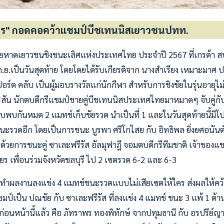
ุภกร" กอดคอคว้าแชมป์บีชเทนนิสเยาวชนปทท.
ยหาดเยาวชนชิงชนะเลิศแห่งประเทศไทย ประจำปี 2567 ที่เกรต้า สป
 22 ก.ย.เป็นวันสุดท้าย โดยโดยได้รับเกียรติจาก นางสำเรียง เหมาะมาศ
ปอร์ต คลับ เป็นผู้มอบรางวัลแก่นักกีฬา สำหรับการชิงชัยในรุ่นอายุไม
ฮริสัน นักตบดีกรีแชมป์ชายคู่บีชเทนนิสประเทศไทยมาหมาดๆ จับคู่กั
รอบพบกันหมด 2 แมทช์เก็บชัยรวด นำเป็นที่ 1 และในวันสุดท้ายนี้มี
ะรวดอีก โดยเป็นการชนะ บูรพา ศรีโกไสย กับ อิทธิพล ยิ่งยศอนันต
้วยการชนะคู่ ซาเละฟรีรัส อัลมุฟาฎี จอมตบดีกรีทีมชาติ เจ้าของแชม
ียร เพื่อนร่วมจังหวัดชลบุรี ไป 2 เซตรวด 6-2 และ 6-3
กร ทำผลงานลงแข่ง 4 แมทช์ชนะรวดแบบไม่เสียเซตให้ใคร ส่งผลให้ค
มป์เป็น ปณชัย กับ ซาเละฟรีรัส ที่ลงแข่ง 4 แมทช์ ชนะ 3 แพ้ 1 ด้าน ร
ไปก่อนหน้านี้แล้ว คือ ภัทราพร ทองพิทักษ์ จากปทุมธานี กับ อรปรีย์ญา