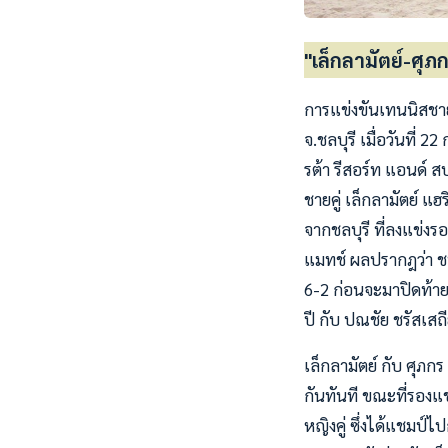
"เล็กลามัตย์-ศ
การแข่งขันเทนนิสชา
จ.ชลบุรี เมื่อวันที่
รต้า รีสอร์ท แอนด์ ส
ชายคู่ เล็กลามัตย์ แ
จากชลบุรี ที่ลงแข่ง
แมทช์ ผลปรากฎว่า ชน
6-2 ก่อนจะมาปิดท้ายด
ปี กับ ปณชัย ชรัสเสถ
เล็กลามัตย์ กับ ศุภ
กันทันที ขณะที่รองแช
หญิงคู่ ซึ่งได้แชมป์