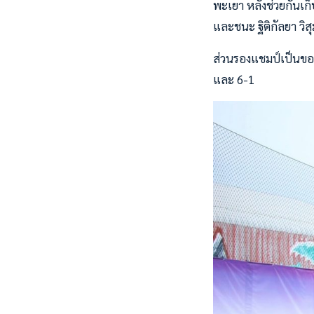
พะเยา หลังช่วยกันเก
และชนะ ฐิติกัลยา วิส
ส่วนรองแชมป์เป็นของ
และ 6-1