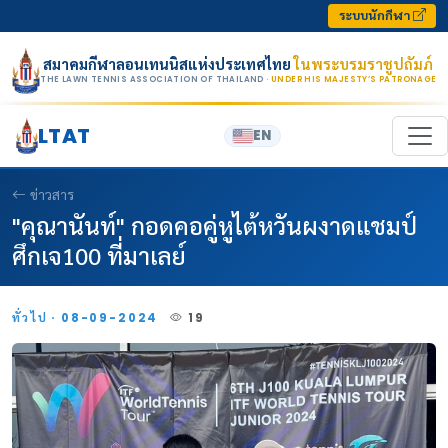
Skip to content
ระบบนักกีฬา
สมาคมกีฬาลอนเทนนิสแห่งประเทศไทย
ในพระบรมราชูปถัมภ์
THE LAWN TENNIS ASSOCIATION OF THAILAND
· UNDER HIS MAJESTY’S PATRONAGE
LTAT
EN
ข่าวสาร
"คุณานันท์" กอดคอคู่หูไต้หวันผงาดแชมป์
ศึกเจ100 ที่มาเลย์
ทั่วไป · 08-09-2024
19