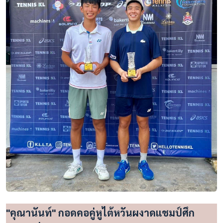
"คุณานันท์" กอดคอคู่หูไต้หวันผงาดแชมป์ศึก