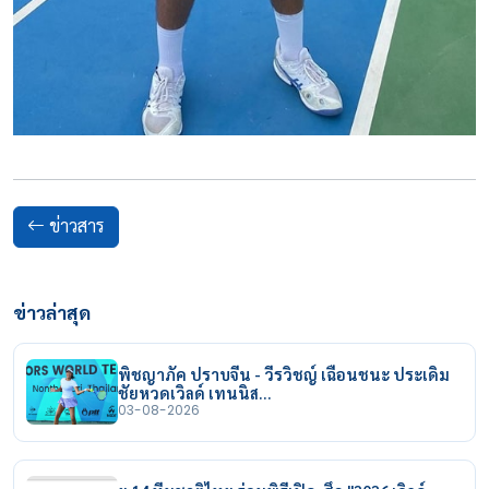
ข่าวสาร
ข่าวล่าสุด
พิชญาภัค ปราบจีน - วีรวิชญ์ เฉือนชนะ ประเดิม
ชัยหวดเวิลด์ เทนนิส…
03-08-2026