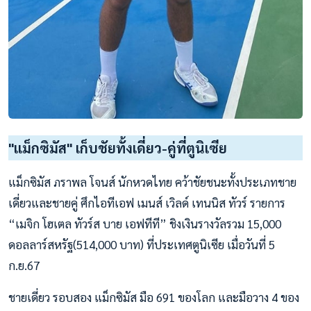
"แม็กซิมัส" เก็บชัยทั้งเดี่ยว-คู่ที่ตูนิเซีย
แม็กซิมัส ภราพล โจนส์ นักหวดไทย คว้าชัยชนะทั้งประเภทชาย
เดี่ยวและชายคู่ ศึกไอทีเอฟ เมนส์ เวิลด์ เทนนิส ทัวร์ รายการ
“เมจิก โฮเตล ทัวร์ส บาย เอฟทีที” ชิงเงินรางวัลรวม 15,000
ดอลลาร์สหรัฐ(514,000 บาท) ที่ประเทศตูนิเซีย เมื่อวันที่ 5
ก.ย.67
ชายเดี่ยว รอบสอง แม็กซิมัส มือ 691 ของโลก และมือวาง 4 ของ