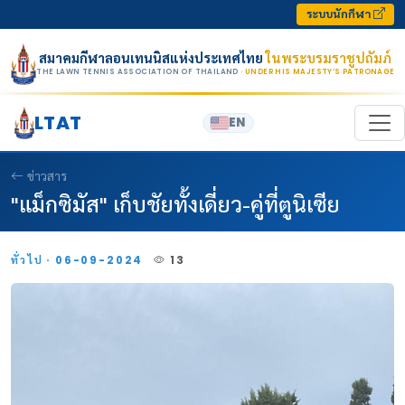
Skip to content
ระบบนักกีฬา
สมาคมกีฬาลอนเทนนิสแห่งประเทศไทย
ในพระบรมราชูปถัมภ์
THE LAWN TENNIS ASSOCIATION OF THAILAND
· UNDER HIS MAJESTY’S PATRONAGE
LTAT
EN
ข่าวสาร
"แม็กซิมัส" เก็บชัยทั้งเดี่ยว-คู่ที่ตูนิเซีย
ทั่วไป · 06-09-2024
13