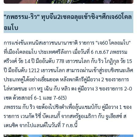
"ภพธรรม-ริว" ทุบจีน2เซตฉลุยเข้าชิงฯศึกเจ60โคล
อมโบ
การแข่งขันเทนนิสเยาวชนนานาชาติ รายการ "เจ60 โคลอมโบ"
ที่เมืองโคลอมโบ ประเทศศรีลังกา เมื่อวันที่ 6 ก.ย.67 ภพธรรม
ศรีวงศ์ วัย 14 ปี มืออันดับ 778 เยาวชนโลก กับ ริว โกฏิกุล วัย 15
ปี มืออันดับ 1212 เยาวชนโลก สามารถผ่านเข้าสู่รอบชิงชนะเลิศ
ประเภทคู่ได้อย่างเยี่ยมยอด หลังพกดีกรีคู่มือวาง 2 ของรายการ
ไล่หวดชนะ เกา หรู เฉิน กับ หลิว ตง คู่มือวาง 3 ของรายการ 2-0
เซต ด้วยสกอร์ 6-1 และ 7-6(5)
ภพธรรม กับ ริว จะต้องไปชิงดำเพื่อลุ้นแชมป์กับ คู่มือวาง 1 ของ
รายการ เวนกัต ริชี่ บัตเลนกี้ จากสหรัฐอเมริกา กับ จูเลียสซ์ ส
เตนซิค จากโปแลนด์ในวันที่ 7 ก.ย.นี้