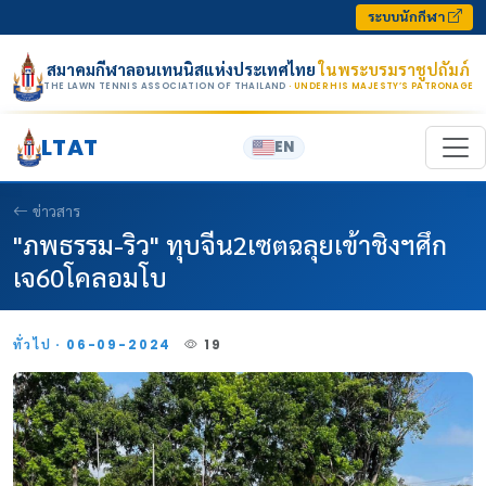
Skip to content
ระบบนักกีฬา
สมาคมกีฬาลอนเทนนิสแห่งประเทศไทย
ในพระบรมราชูปถัมภ์
THE LAWN TENNIS ASSOCIATION OF THAILAND
· UNDER HIS MAJESTY’S PATRONAGE
LTAT
EN
ข่าวสาร
"ภพธรรม-ริว" ทุบจีน2เซตฉลุยเข้าชิงฯศึก
เจ60โคลอมโบ
ทั่วไป · 06-09-2024
19