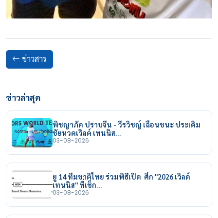
ข่าวสาร
ข่าวล่าสุด
พิชญาภัค ปราบจีน - วีรวิชญ์ เฉือนชนะ ประเดิม
ชัยหวดเวิลด์ เทนนิส…
03-08-2026
ยู 14 ทีมชาติไทย ร่วมพิธีเปิด ศึก "2026 เวิลด์
เทนนิส" ที่เช็ก…
03-08-2026