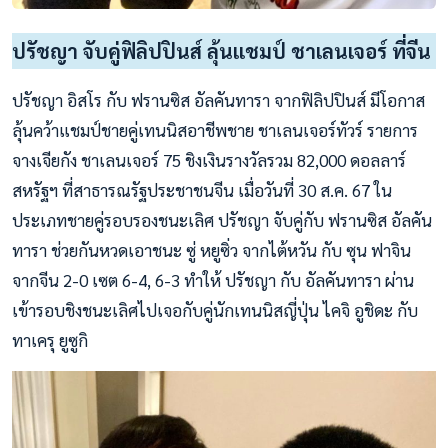
ปรัชญา จับคู่ฟิลิปปินส์ ลุ้นแชมป์ ชาเลนเจอร์ ที่จีน
ปรัชญา อิสโร กับ ฟรานซิส อัลคันทารา จากฟิลิปปินส์ มีโอกาส
ลุ้นคว้าแชมป์ชายคู่เทนนิสอาชีพชาย ชาเลนเจอร์ทัวร์ รายการ
จางเจียกัง ชาเลนเจอร์ 75 ชิงเงินรางวัลรวม 82,000 ดอลลาร์
สหรัฐฯ ที่สาธารณรัฐประชาชนจีน เมื่อวันที่ 30 ส.ค. 67 ใน
ประเภทชายคู่รอบรองชนะเลิศ ปรัชญา จับคู่กับ ฟรานซิส อัลคัน
ทารา ช่วยกันหวดเอาชนะ ซู่ หยูซิ่ว จากไต้หวัน กับ ซุน ฟาจิน
จากจีน 2-0 เซต 6-4, 6-3 ทำให้ ปรัชญา กับ อัลคันทารา ผ่าน
เข้ารอบชิงชนะเลิศไปเจอกับคู่นักเทนนิสญี่ปุ่น ไคจิ อูชิดะ กับ
ทาเครุ ยูซูกิ