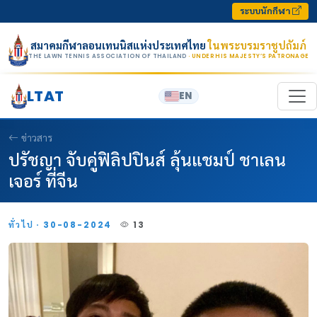
Skip to content
ระบบนักกีฬา
สมาคมกีฬาลอนเทนนิสแห่งประเทศไทย
ในพระบรมราชูปถัมภ์
THE LAWN TENNIS ASSOCIATION OF THAILAND
· UNDER HIS MAJESTY’S PATRONAGE
LTAT
EN
ข่าวสาร
ปรัชญา จับคู่ฟิลิปปินส์ ลุ้นแชมป์ ชาเลน
เจอร์ ที่จีน
ทั่วไป · 30-08-2024
13