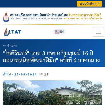
Skip to content
ระบบนักกีฬา
สมาคมกีฬาลอนเทนนิสแห่งประเทศไทย
ในพระบรมราชูปถัมภ์
THE LAWN TENNIS ASSOCIATION OF THAILAND
· UNDER HIS MAJESTY’S PATRONAGE
LTAT
EN
ข่าวสาร
"โชติรินทร์" หวด 3 เซต คว้าแชมป์ 16 ปี
ลอนเทนนิสพัฒนาฝีมือ" ครั้งที่ 6 ภาคกลาง
ทั่วไป · 27-08-2024
23