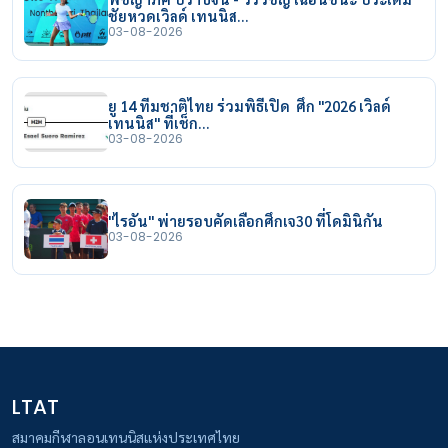
ชัยหวดเวิลด์ เทนนิส…
03-08-2026
ยู 14 ทีมชาติไทย ร่วมพิธีเปิด ศึก "2026 เวิลด์
เทนนิส" ที่เช็ก…
03-08-2026
"ไรอัน" พ่ายรอบคัดเลือกศึกเจ30 ที่โดมินิกัน
03-08-2026
LTAT
สมาคมกีฬาลอนเทนนิสแห่งประเทศไทย