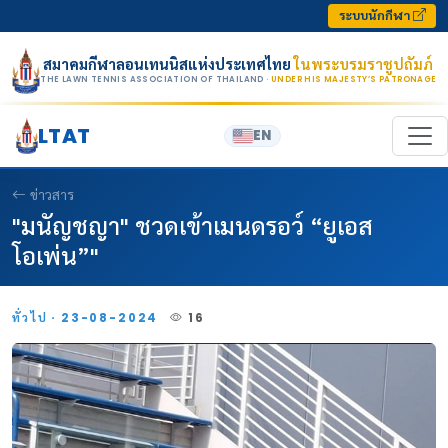
Skip to content
ระบบนักกีฬา
สมาคมกีฬาลอนเทนนิสแห่งประเทศไทย
ในพระบรมราชูปถัมภ์
THE LAWN TENNIS ASSOCIATION OF THAILAND
· UNDER HIS MAJESTY’S PATRONAGE
LTAT
EN
ข่าวสาร
"มนัญชญา" ชวดเข้าเมนดรอว์ “ยูเอส
โอเพ่น”"
ทั่วไป · 23-08-2024
16