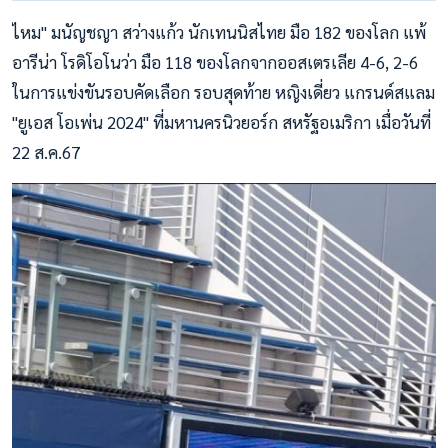
ไหม" มนัญชญา สว่างแก้ว นักเทนนิสไทย มือ 182 ของโลก แพ้
อารีน่า โรดิโอโนว่า มือ 118 ของโลกจากออสเตรเลีย 4-6, 2-6
ในการแข่งขันรอบคัดเลือก รอบสุดท้าย หญิงเดี่ยว แกรนด์สแลม
"ยูเอส โอเพ่น 2024" ที่มหานครนิวยอร์ก สหรัฐอเมริกา เมื่อวันที่
22 ส.ค.67