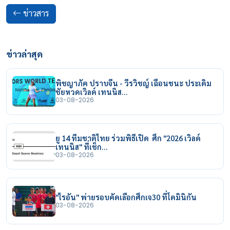
ข่าวสาร
ข่าวล่าสุด
พิชญาภัค ปราบจีน - วีรวิชญ์ เฉือนชนะ ประเดิม
ชัยหวดเวิลด์ เทนนิส…
03-08-2026
ยู 14 ทีมชาติไทย ร่วมพิธีเปิด ศึก "2026 เวิลด์
เทนนิส" ที่เช็ก…
03-08-2026
"ไรอัน" พ่ายรอบคัดเลือกศึกเจ30 ที่โดมินิกัน
03-08-2026