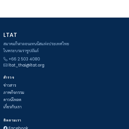
LTAT
สมาคมกีฬาลอนเทนนิสแห่งประเทศไทย
ในพระบรมราชูปถัมภ์
+66 2 503 4080
ltat_thai@ltat.org
สำรวจ
ข่าวสาร
ภาพกิจกรรม
ดาวน์โหลด
เกี่ยวกับเรา
ติดตามเรา
Facebook