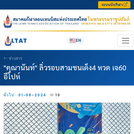
Skip to content
ระบบนักกีฬา
สมาคมกีฬาลอนเทนนิสแห่งประเทศไทย
ในพระบรมราชูปถัมภ์
THE LAWN TENNIS ASSOCIATION OF THAILAND
· UNDER HIS MAJESTY’S PATRONAGE
LTAT
EN
ข่าวสาร
"คุณานันท์" ลิ่วรอบสามชนเต็ง4 หวด เจ60
อีโปห์
ทั่วไป · 01-08-2024
10