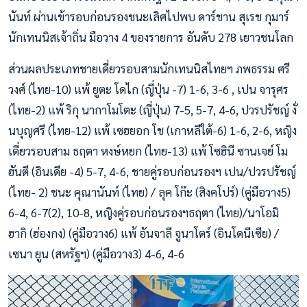
นันท์ ผ่านเข้ารอบก่อนรองชนะเลิศไปพบ ดาร์ชาน สุเรช กุมาร์
นักเทนนิสเจ้าถิ่น มือวาง 4 ของรายการ อันดับ 278 เยาวชนโลก
ส่วนผลประเภทชายเดี่ยวรอบสามนักเทนนิสไทยฯ ภพธรรม ศรี
วงศ์ (ไทย-10) แพ้ ยูตะ โดไก (ญี่ปุ่น -7) 1-6, 3-6 , เปน จารุศร
(ไทย-2) แพ้ ริกุ นากาโมโตะ (ญี่ปุ่น) 7-5, 5-7, 4-6, ปวรปรัชญ์ งั่
นบุญศรี (ไทย-12) แพ้ เซฮยอก โช (เกาหลีใต้-6) 1-6, 2-6, หญิง
เดี่ยวรอบสาม ธฤตา หงษ์หยก (ไทย-13) แพ้ โซฮินี ซานเจย์ โม
ฮันตี (อินเดีย -4) 5-7, 4-6, ชายคู่รอบก่อนรองฯ เปน/ปวรปรัชญ์
(ไทย- 2) ชนะ คุณานันท์ (ไทย) / ลุค โก๊ะ (สิงคโปร์) (คู่มือวาง5)
6-4, 6-7(2), 10-8, หญิงคู่รอบก่อนรองฯธฤตา (ไทย)/นาโอมิ
ฮากิ (ฮ่องกง) (คู่มือวาง6) แพ้ อันจาลี จูนาโตร์ (อินโดนีเซีย) /
เซนา ยูน (สหรัฐฯ) (คู่มือวาง3) 4-6, 4-6