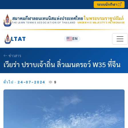
Skip to content
ระบบนักกีฬา
สมาคมกีฬาลอนเทนนิสแห่งประเทศไทย
ในพระบรมราชูปถัมภ์
THE LAWN TENNIS ASSOCIATION OF THAILAND
· UNDER HIS MAJESTY’S PATRONAGE
LTAT
EN
ข่าวสาร
เวียร่า ปราบเจ้าถิ่น ลิ่วเมนดรอว์ W35 ที่จีน
ทั่วไป · 24-07-2024
9