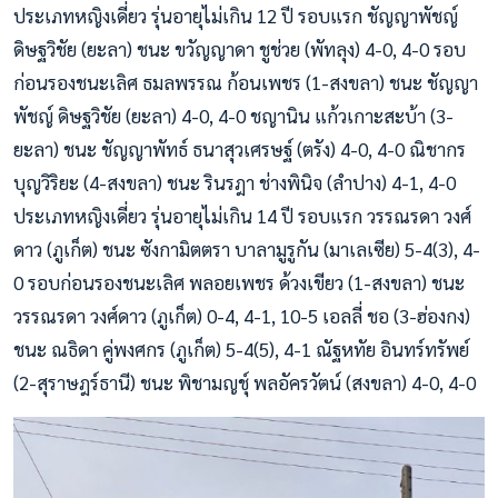
ประเภทหญิงเดี่ยว รุ่นอายุไม่เกิน 12 ปี รอบแรก ชัญญาพัชญ์
ดิษฐวิชัย (ยะลา) ชนะ ขวัญญาดา ชูช่วย (พัทลุง) 4-0, 4-0 รอบ
ก่อนรองชนะเลิศ ธมลพรรณ ก้อนเพชร (1-สงขลา) ชนะ ชัญญา
พัชญ์ ดิษฐวิชัย (ยะลา) 4-0, 4-0 ชญานิน แก้วเกาะสะบ้า (3-
ยะลา) ชนะ ชัญญาพัทธ์ ธนาสุวเศรษฐ์ (ตรัง) 4-0, 4-0 ณิชากร
บุญวิริยะ (4-สงขลา) ชนะ รินรฎา ช่างพินิจ (ลำปาง) 4-1, 4-0
ประเภทหญิงเดี่ยว รุ่นอายุไม่เกิน 14 ปี รอบแรก วรรณรดา วงศ์
ดาว (ภูเก็ต) ชนะ ซังกามิตตรา บาลามูรูกัน (มาเลเซีย) 5-4(3), 4-
0 รอบก่อนรองชนะเลิศ พลอยเพชร ด้วงเขียว (1-สงขลา) ชนะ
วรรณรดา วงศ์ดาว (ภูเก็ต) 0-4, 4-1, 10-5 เอลลี่ ชอ (3-ฮ่องกง)
ชนะ ณธิดา คู่พงศกร (ภูเก็ต) 5-4(5), 4-1 ณัฐหทัย อินทร์ทรัพย์
(2-สุราษฎร์ธานี) ชนะ พิชามญชุ์ พลอัครวัตน์ (สงขลา) 4-0, 4-0