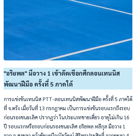
"อริยพล" มือวาง 1 เข้าตัดเชือกศึกลอนเทนนิส
พัฒนาฝีมือ ครั้งที่ 5 ภาคใต้
การแข่งขันเทนนิส PTT-ลอนเทนนิสพัฒนาฝีมือ ครั้งที่ 5 ภาคใต้
ที่ จ.ตรัง เมื่อวันที่ 13 กรกฎาคม เป็นการแข่งขันรอบแรกถึงรอบ
ก่อนรองชนะเลิศ ปรากฏว่า ในประเภทชายเดี่ยว อายุไม่เกิน 16
ปี รอบแรกหรือรอบก่อนรองชนะเลิศ อริยพล หลีกุล มือวาง 1
จาก จ.สงขลา คว้าชัยเหนือณัฐวัฒน์ ศิริพรประสิทธิ์ จากยะลา 4-