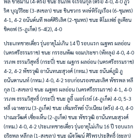
พล ข่ายม่าน (4-ตรัง) ชนะ ธนภพ จิโรจน์กุล (ตรัง) 4-0, 4-0 ภูว
ริศ บุญวิริยะ (3-สงขลา) ชนะ ชินชวกร หงษ์หิรัญเรือง (6-ชุมพร)
4-1, 4-2 อนันต์นที พงศ์ศิริเลิศ (2-ชุมพร) ชนะ ติโมเฟย์ ลูเคียน
ชิคอฟ (5-ภูเก็ต) 5-4(2), 4-0
ประเภทชายเดี่ยว รุ่นอายุไม่เกิน 14 ปี รอบแรก ณฐพร ผลอ่อน
(นครศรีธรรมราช) ชนะ กรรธนพัฒ จอมประชา (พัทลุง) 4-0, 4-0
วรภพ ธรรมวิสุทธิ์ (กระบี่) ชนะ ณฐกร ผลอ่อน (นครศรีธรรมราช)
4-2, 4-2 พัชรวุฒิ อานันทนะสุวงศ์ (กทม.) ชนะ ธนันต์ภูมิ ภู
อนันตานนท์ (กทม.) 4-0, 4-2 รอบก่อนรองชนะเลิศ พัชรพล หลี
กุล (1-สงขลา) ชนะ ณฐพร ผลอ่อน (นครศรีธรรมราช) 4-1, 4-0
วรภพ ธรรมวิสุทธิ์ (กระบี่) ชนะ ลูอี้ เมอร์เรย์ (4-ภูเก็ต) 4-0, 5-3
หลี่ เฉาหยวน (3-ภูเก็ต) ชนะ เพิ่มทรัพย์ บัวเนียม (ตรัง) 4-0, 4-0
ปาณะวัฒศ์ เซี่ยงเห็น (2-ภูเก็ต) ชนะ พัชรวุฒิ อานันทนะสุวงศ์
(กทม.) 4-0, 4-2 ประเภทชายเดี่ยว รุ่นอายุไม่เกิน 16 ปี รอบแรก
อริยพล หลีกุล (1-สงขลา) ชนะ ณัฐวัฒน์ ศิริพรประสิทธิ์ (ยะลา)