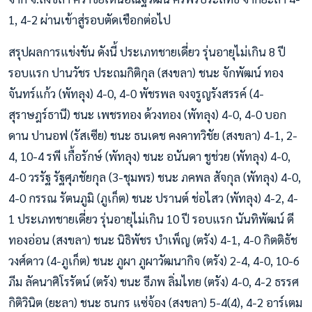
1, 4-2 ผ่านเข้าสู่รอบตัดเชือกต่อไป
สรุปผลการแข่งขัน ดังนี้ ประเภทชายเดี่ยว รุ่นอายุไม่เกิน 8 ปี
รอบแรก ปานวัชร ประถมกิติกุล (สงขลา) ชนะ จักพัฒน์ ทอง
จันทร์แก้ว (พัทลุง) 4-0, 4-0 พัชรพล จงจรูญรังสรรค์ (4-
สุราษฎร์ธานี) ชนะ เพชรทอง ด้วงทอง (พัทลุง) 4-0, 4-0 บอก
ดาน ปานอฟ (รัสเซีย) ชนะ ธนเดช​ คงคาทวิชัย​ (สงขลา) 4-1, 2-
4, 10-4 รพี เกื้อรักษ์ (พัทลุง) ชนะ อนันดา ชูช่วย (พัทลุง) 4-0,
4-0 วรรัฐ รัฐศุภชัยกุล (3-ชุมพร) ชนะ ภคพล สัจกุล (พัทลุง) 4-0,
4-0 กรรณ รัตนภูมิ (ภูเก็ต) ชนะ ปรานต์ ช่อไสว (พัทลุง) 4-2, 4-
1 ประเภทชายเดี่ยว รุ่นอายุไม่เกิน 10 ปี รอบแรก นันทิพัฒน์ ดี
ทองอ่อน (สงขลา) ชนะ นิธิพัชร บำเพ็ญ (ตรัง) 4-1, 4-0 กิตติธัช
วงศ์ดาว (4-ภูเก็ต) ชนะ ภูผา ภูผาวัฒนากิจ (ตรัง) 2-4, 4-0, 10-6
ภีม ลัคนาศิโรรัตน์ (ตรัง) ชนะ ธีภพ ลิ่มไทย (ตรัง) 4-0, 4-2 ธรรศ
กิติวินิต (ยะลา) ชนะ ธนกร แซ่จ้อง (สงขลา) 5-4(4), 4-2 อาร์เตม