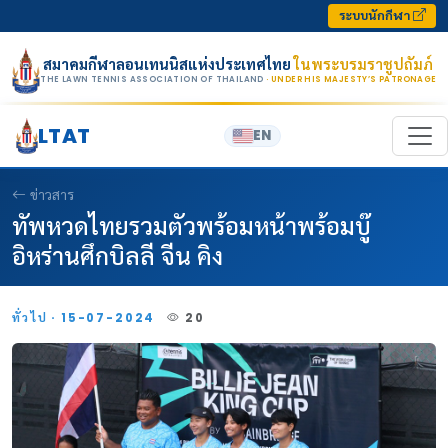
Skip to content
ระบบนักกีฬา
สมาคมกีฬาลอนเทนนิสแห่งประเทศไทย
ในพระบรมราชูปถัมภ์
THE LAWN TENNIS ASSOCIATION OF THAILAND
· UNDER HIS MAJESTY’S PATRONAGE
LTAT
EN
ข่าวสาร
ทัพหวดไทยรวมตัวพร้อมหน้าพร้อมบู๊
อิหร่านศึกบิลลี จีน คิง
ทั่วไป · 15-07-2024
20