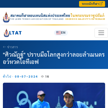
Skip to content
ระบบนักกีฬา
สมาคมกีฬาลอนเทนนิสแห่งประเทศไทย
ในพระบรมราชูปถัมภ์
THE LAWN TENNIS ASSOCIATION OF THAILAND
· UNDER HIS MAJESTY’S PATRONAGE
LTAT
EN
ข่าวสาร
"ศิวณัฎฐ์" ปราบมือโลกสูงกว่าลอยลำเมนดร
อว์หวดไอทีเอฟ
ทั่วไป · 08-07-2024
16