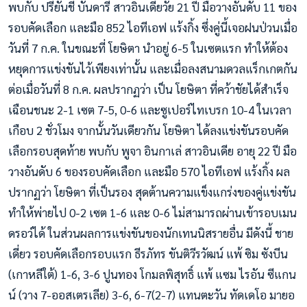
พบกับ ปรียันชี บันดารี สาวอินเดียวัย 21 ปี มือวางอันดับ 11 ของ
รอบคัดเลือก และมือ 852 ไอทีเอฟ แร้งกิ้ง ซึ่งคู่นี้เจอฝนป่วนเมื่อ
วันที่ 7 ก.ค. ในขณะที่ โยษิตา นำอยู่ 6-5 ในเซตแรก ทำให้ต้อง
หยุดการแข่งขันไว้เพียงเท่านั้น และเมื่อลงสนามดวลแร็กเกตกัน
ต่อเมื่อวันที่ 8 ก.ค. ผลปรากฏว่า เป็น โยษิตา ที่คว้าชัยได้สำเร็จ
เฉือนชนะ 2-1 เซต 7-5, 0-6 และซูเปอร์ไทเบรก 10-4 ในเวลา
เกือบ 2 ชั่วโมง จากนั้นวันเดียวกัน โยษิตา ได้ลงแข่งขันรอบคัด
เลือกรอบสุดท้าย พบกับ พูจา อินกาเล่ สาวอินเดีย อายุ 22 ปี มือ
วางอันดับ 6 ของรอบคัดเลือก และมือ 570 ไอทีเอฟ แร้งกิ้ง ผล
ปรากฏว่า โยษิตา ที่เป็นรอง สุดต้านความแข็งแกร่งของคู่แข่งขัน
ทำให้พ่ายไป 0-2 เซต 1-6 และ 0-6 ไม่สามารถผ่านเข้ารอบเมน
ดรอว์ได้ ในส่วนผลการแข่งขันของนักเทนนิสรายอื่น มีดังนี้ ชาย
เดี่ยว รอบคัดเลือกรอบแรก ธีรภัทร ขันติวีรวัฒน์ แพ้ ซิม ซังบีน
(เกาหลีใต้) 1-6, 3-6 ปูนทอง โกมลพิสุทธิ์ แพ้ แซม ไรอัน ซีแกน
น์ (วาง 7-ออสเตรเลีย) 3-6, 6-7(2-7) แทนตะวัน ทัดเดโอ มายอ