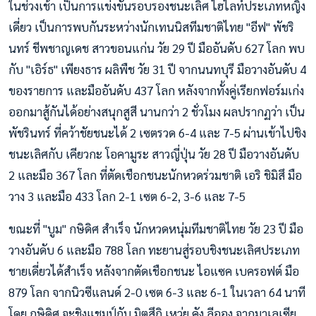
ในช่วงเช้า เป็นการแข่งขันรอบรองชนะเลิศ ไฮไลท์ประเภทหญิง
เดี่ยว เป็นการพบกันระหว่างนักเทนนิสทีมชาติไทย "อีฟ" พัชริ
นทร์ ชีพชาญเดช สาวขอนแก่น วัย 29 ปี มืออันดับ 627 โลก พบ
กับ "เอิร์ธ" เพียงธาร ผลิพืช วัย 31 ปี จากนนทบุรี มือวางอันดับ 4
ของรายการ และมืออันดับ 437 โลก หลังจากทั้งคู่เรียกฟอร์มเก่ง
ออกมาสู้กันได้อย่างสนุกสูสี นานกว่า 2 ชั่วโมง ผลปรากฏว่า เป็น
พัชรินทร์ ที่คว้าชัยชนะได้ 2 เซตรวด 6-4 และ 7-5 ผ่านเข้าไปชิง
ชนะเลิศกับ เคียวกะ โอคามูระ สาวญี่ปุ่น วัย 28 ปี มือวางอันดับ
2 และมือ 367 โลก ที่ตัดเชือกชนะนักหวดร่วมชาติ เอริ ชิมิสึ มือ
วาง 3 และมือ 433 โลก 2-1 เซต 6-2, 3-6 และ 7-5
ขณะที่ "บูม" กษิดิศ สำเร็จ นักหวดหนุ่มทีมชาติไทย วัย 23 ปี มือ
วางอันดับ 6 และมือ 788 โลก ทะยานสู่รอบชิงชนะเลิศประเภท
ชายเดี่ยวได้สำเร็จ หลังจากตัดเชือกชนะ ไอแซค เบครอฟต์ มือ
879 โลก จากนิวซีแลนด์ 2-0 เซต 6-3 และ 6-1 ในเวลา 64 นาที
โดย กษิดิศ จะชิงแชมป์กับ มิตสึกิ เหว่ย คัง ลีออง จากมาเลเซีย