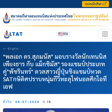
Skip to content
ระบบนักกีฬา
สมาคมกีฬาลอนเทนนิสแห่งประเทศไทย
ในพระบรมราชูปถัมภ์
THE LAWN TENNIS ASSOCIATION OF THAILAND
· UNDER HIS MAJESTY’S PATRONAGE
LTAT
EN
ข่าวสาร
"พลเอก ดร.สุภมนัส" มอบรางวัลนักเทนนิส
เพียงธาร กับ แม็กซิมัส" รองแชมป์ประเภท
คู่"พัชรินทร์" ดวลสาวญี่ปุ่นชิงแชมป์หวด
SATกษิดิศปราบหนุ่มกีวีทะลุไฟนอลศึกไอที
เอฟ
ทั่วไป · 08-07-2024
15