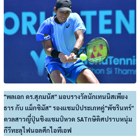
"พลเอก ดร.สุภมนัส" มอบรางวัลนักเทนนิสเพียง
ธาร กับ แม็กซิมัส" รองแชมป์ประเภทคู่"พัชรินทร์"
ดวลสาวญี่ปุ่นชิงแชมป์หวด SATกษิดิศปราบหนุ่ม
กีวีทะลุไฟนอลศึกไอทีเอฟ