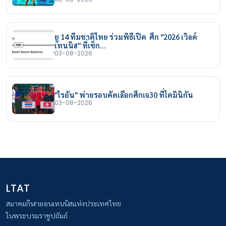
ยู 14 ทีมชาติไทย ร่วมพิธีเปิด ศึก "2026 เวิลด์
เทนนิส" ที่เช็ก…
03-08-2026
"ไรอัน" พ่ายรอบคัดเลือกศึกเจ30 ที่โดมินิกัน
03-08-2026
LTAT
สมาคมกีฬาลอนเทนนิสแห่งประเทศไทย
ในพระบรมราชูปถัมภ์