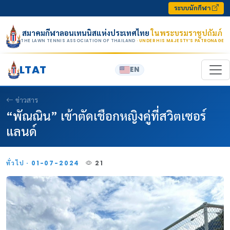
Skip to content
ระบบนักกีฬา
สมาคมกีฬาลอนเทนนิสแห่งประเทศไทย
ในพระบรมราชูปถัมภ์
THE LAWN TENNIS ASSOCIATION OF THAILAND
· UNDER HIS MAJESTY’S PATRONAGE
LTAT
EN
ข่าวสาร
“พัณณิน” เข้าตัดเชือกหญิงคู่ที่สวิตเซอร์
แลนด์
ทั่วไป · 01-07-2024
21