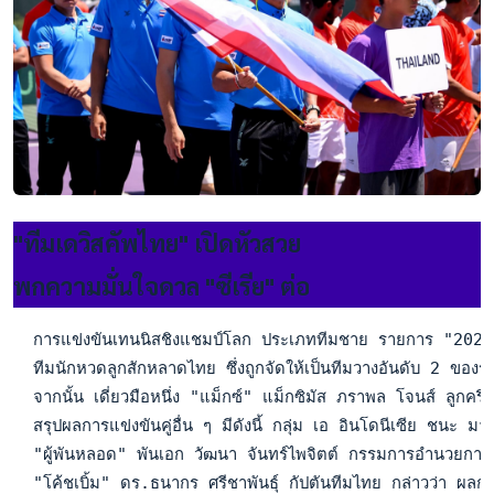
"ทีมเดวิสคัพไทย" เปิดหัวสวย
พกความมั่นใจดวล "ซีเรีย" ต่อ
  การแข่งขันเทนนิสชิงแชมป์โลก ประเภททีมชาย รายการ "2024 เดว
  ทีมนักหวดลูกสักหลาดไทย ซึ่งถูกจัดให้เป็นทีมวางอันดับ 2 ของ
  จากนั้น เดี่ยวมือหนึ่ง "แม็กซ์" แม็กซิมัส ภราพล โจนส์ ลูกค
  สรุปผลการแข่งขันคู่อื่น ๆ มีดังนี้ กลุ่ม เอ อินโดนีเซีย ชนะ ม
  "ผู้พันหลอด" พันเอก วัฒนา จันทร์ไพจิตต์ กรรมการอำนวยการสมาค
  "โค้ชเบิ้ม" ดร.ธนากร ศรีชาพันธุ์ กัปตันทีมไทย กล่าวว่า ผลการแ