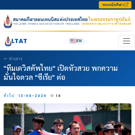
Skip to content
ระบบนักกีฬา
สมาคมกีฬาลอนเทนนิสแห่งประเทศไทย
ในพระบรมราชูปถัมภ์
THE LAWN TENNIS ASSOCIATION OF THAILAND
· UNDER HIS MAJESTY’S PATRONAGE
LTAT
EN
ข่าวสาร
"ทีมเดวิสคัพไทย" เปิดหัวสวย พกความ
มั่นใจดวล "ซีเรีย" ต่อ
ทั่วไป · 13-06-2024
14