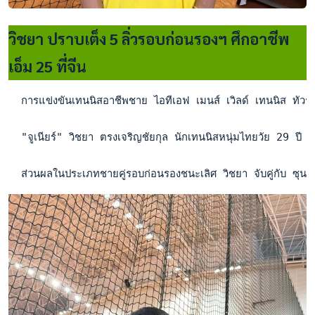
วิชยา ปราบเต็ง 5 ลิ่วรอบก่อนรองฯ ศึกอาชีพ
เอ็ม 25 ที่จีน
  การแข่งขันเทนนิสอาชีพชาย ไอทีเอฟ เมนส์ เวิลด์ เทนนิส ทัว
  "จูเนียร์" วิชยา ตรงเจริญชัยกุล นักเทนนิสหนุ่มไทยวัย 29 
  ส่วนผลในประเภทชายคู่รอบก่อนรองชนะเลิศ วิชยา จับคู่กับ ซุน เช