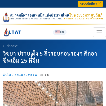
Skip to content
ระบบนักกีฬา
สมาคมกีฬาลอนเทนนิสแห่งประเทศไทย
ในพระบรมราชูปถัมภ์
THE LAWN TENNIS ASSOCIATION OF THAILAND
· UNDER HIS MAJESTY’S PATRONAGE
LTAT
EN
ข่าวสาร
วิชยา ปราบเต็ง 5 ลิ่วรอบก่อนรองฯ ศึกอา
ชีพเอ็ม 25 ที่จีน
ทั่วไป · 03-06-2024
26