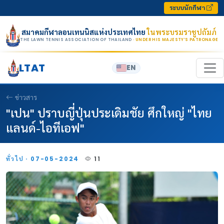
Skip to content
ระบบนักกีฬา
สมาคมกีฬาลอนเทนนิสแห่งประเทศไทย
ในพระบรมราชูปถัมภ์
THE LAWN TENNIS ASSOCIATION OF THAILAND
· UNDER HIS MAJESTY’S PATRONAGE
LTAT
EN
ข่าวสาร
"เปน" ปราบญี่ปุ่นประเดิมชัย ศึกใหญ่ "ไทย
แลนด์-ไอทีเอฟ"
ทั่วไป · 07-05-2024
11