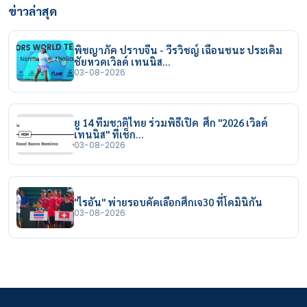
ข่าวล่าสุด
พิชญาภัค ปราบจีน - วีรวิชญ์ เฉือนชนะ ประเดิม
ชัยหวดเวิลด์ เทนนิส…
03-08-2026
ยู 14 ทีมชาติไทย ร่วมพิธีเปิด ศึก "2026 เวิลด์
เทนนิส" ที่เช็ก…
03-08-2026
"ไรอัน" พ่ายรอบคัดเลือกศึกเจ30 ที่โดมินิกัน
03-08-2026