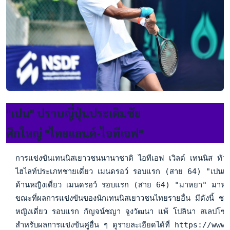
"เปน" ปราบญี่ปุ่นประเดิมชัย
ศึกใหญ่ "ไทยแลนด์-ไอทีเอฟ"
  การแข่งขันเทนนิสเยาวชนนานาชาติ ไอทีเอฟ เวิลด์ เทนนิส ทัว
  ไฮไลท์ประเภทชายเดี่ยว เมนดรอว์ รอบแรก (สาย 64) "เปนเน่" 
  ด้านหญิงเดี่ยว เมนดรอว์ รอบแรก (สาย 64) "มาหยา" มาหยา บ
  ขณะที่ผลการแข่งขันของนักเทนนิสเยาวชนไทยรายอื่น มีดังนี้ 
  หญิงเดี่ยว รอบแรก กัญจน์ชญา จูงวัฒนา แพ้ โปลินา สเลปโซ
  สำหรับผลการแข่งขันคู่อื่น ๆ ดูรายละเอียดได้ที่ ht